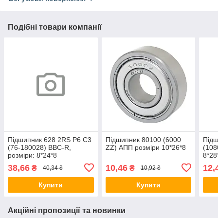
Подібні товари компанії
Підшипник 628 2RS P6 C3
Підшипник 80100 (6000
Підш
(76-180028) BBC-R,
ZZ) АПП розміри 10*26*8
(108
розміри: 8*24*8
8*28
38,66
10,46
12,
₴
₴
40,34 ₴
10,92 ₴
Купити
Купити
Акційні пропозиції та новинки