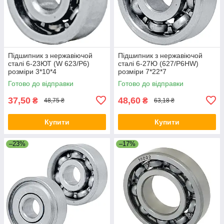
Підшипник з нержавіючой
Підшипник з нержавіючой
сталі 6-23ЮТ (W 623/P6)
сталі 6-27Ю (627/P6HW)
розміри 3*10*4
розміри 7*22*7
Готово до відправки
Готово до відправки
37,50
48,60
₴
₴
48,75 ₴
63,18 ₴
Купити
Купити
–23%
–17%