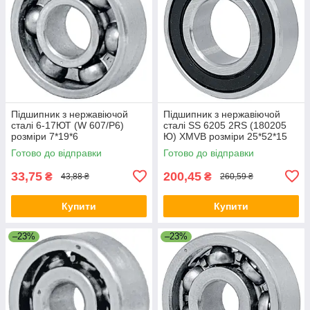
Підшипник з нержавіючой
Підшипник з нержавіючой
сталі 6-17ЮТ (W 607/P6)
сталі SS 6205 2RS (180205
розміри 7*19*6
Ю) XMVB розміри 25*52*15
Готово до відправки
Готово до відправки
33,75
200,45
₴
₴
43,88 ₴
260,59 ₴
Купити
Купити
–23%
–23%