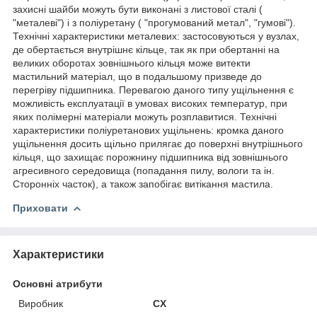
захисні шайби можуть бути виконані з листової сталі (
"металеві") і з поліуретану ( "прогумований метал", "гумові").
Технічні характеристики металевих: застосовуються у вузлах,
де обертається внутрішнє кільце, так як при обертанні на
великих оборотах зовнішнього кільця може витекти
мастильний матеріал, що в подальшому призведе до
перегріву підшипника. Перевагою даного типу ущільнення є
можливість експлуатації в умовах високих температур, при
яких полімерні матеріали можуть розплавитися. Технічні
характеристики поліуретанових ущільнень: кромка даного
ущільнення досить щільно прилягає до поверхні внутрішнього
кільця, що захищає порожнину підшипника від зовнішнього
агресивного середовища (попадання пилу, вологи та ін.
Сторонніх часток), а також запобігає витікання мастила.
Приховати
Характеристики
Основні атрибути
Виробник
CX