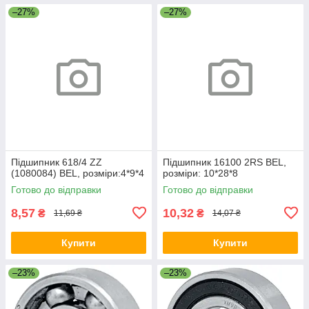
–27%
–27%
Підшипник 618/4 ZZ
Підшипник 16100 2RS BEL,
(1080084) BEL, розміри:4*9*4
розміри: 10*28*8
Готово до відправки
Готово до відправки
8,57
10,32
₴
₴
11,69 ₴
14,07 ₴
Купити
Купити
–23%
–23%