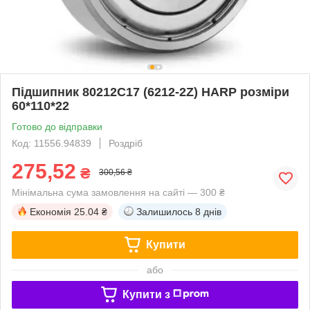
Підшипник 80212С17 (6212-2Z) HARP розміри
60*110*22
Готово до відправки
Код: 11556.94839
Роздріб
275,52
₴
300,56 ₴
Мінімальна сума замовлення на сайті — 300 ₴
Економія
25.04 ₴
Залишилось
8 днів
Купити
або
Купити з