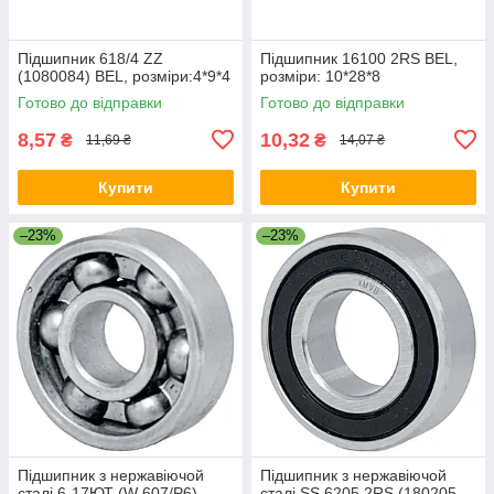
Підшипник 618/4 ZZ
Підшипник 16100 2RS BEL,
(1080084) BEL, розміри:4*9*4
розміри: 10*28*8
Готово до відправки
Готово до відправки
8,57
10,32
₴
₴
11,69 ₴
14,07 ₴
Купити
Купити
–23%
–23%
Підшипник з нержавіючой
Підшипник з нержавіючой
сталі 6-17ЮТ (W 607/P6)
сталі SS 6205 2RS (180205