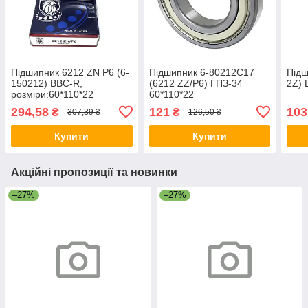
Підшипник 6212 ZN P6 (6-
Підшипник 6-80212С17
Підш
150212) BBC-R,
(6212 ZZ/P6) ГПЗ-34
2Z) 
розміри:60*110*22
60*110*22
294,58
121
103
₴
₴
307,39 ₴
126,50 ₴
Купити
Купити
Акційні пропозиції та новинки
–27%
–27%