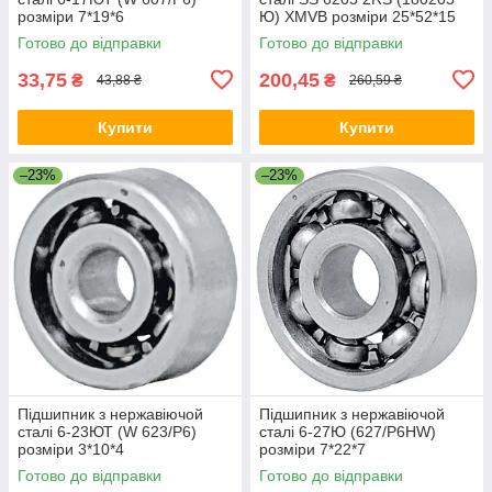
розміри 7*19*6
Ю) XMVB розміри 25*52*15
Готово до відправки
Готово до відправки
33,75
200,45
₴
₴
43,88 ₴
260,59 ₴
Купити
Купити
–23%
–23%
Підшипник з нержавіючой
Підшипник з нержавіючой
сталі 6-23ЮТ (W 623/P6)
сталі 6-27Ю (627/P6HW)
розміри 3*10*4
розміри 7*22*7
Готово до відправки
Готово до відправки