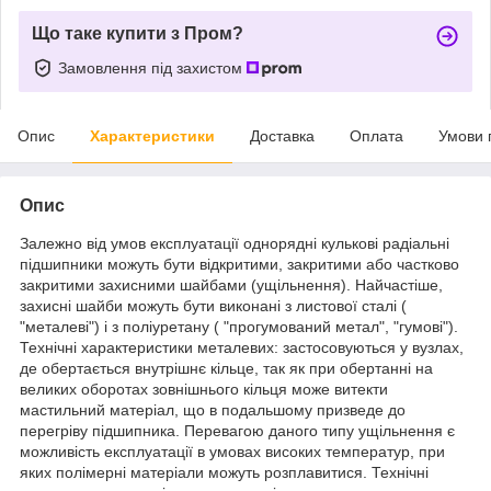
Що таке купити з Пром?
Замовлення під захистом
Опис
Характеристики
Доставка
Оплата
Умови 
Опис
Залежно від умов експлуатації однорядні кулькові радіальні
підшипники можуть бути відкритими, закритими або частково
закритими захисними шайбами (ущільнення). Найчастіше,
захисні шайби можуть бути виконані з листової сталі (
"металеві") і з поліуретану ( "прогумований метал", "гумові").
Технічні характеристики металевих: застосовуються у вузлах,
де обертається внутрішнє кільце, так як при обертанні на
великих оборотах зовнішнього кільця може витекти
мастильний матеріал, що в подальшому призведе до
перегріву підшипника. Перевагою даного типу ущільнення є
можливість експлуатації в умовах високих температур, при
яких полімерні матеріали можуть розплавитися. Технічні