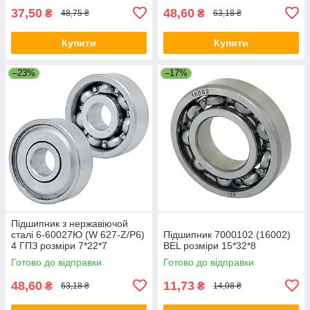
37,50
48,60
₴
₴
48,75 ₴
63,18 ₴
Купити
Купити
–23%
–17%
Підшипник з нержавіючой
сталі 6-60027Ю (W 627-Z/P6)
Підшипник 7000102 (16002)
4 ГПЗ розміри 7*22*7
BEL розміри 15*32*8
Готово до відправки
Готово до відправки
48,60
11,73
₴
₴
63,18 ₴
14,08 ₴