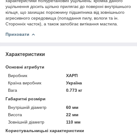
характеристики поліуретанових ущільнень: кромка даного
ущільнення досить щільно прилягає до поверхні внутрішнього
кільця, що захищає порожнину підшипника від зовнішнього
агресивного середовища (попадання пилу, вологи та ін.
Сторонніх часток), а також запобігає витікання мастила.
Приховати
Характеристики
Основні атрибути
Виробник
ХАРП
Країна виробник
Україна
Вага
0.773 кг
Габаритні розміри
Внутрішній діаметр
60 мм
Висота
22 мм
Зовнішній діаметр
110 мм
Користувальницькі характеристики