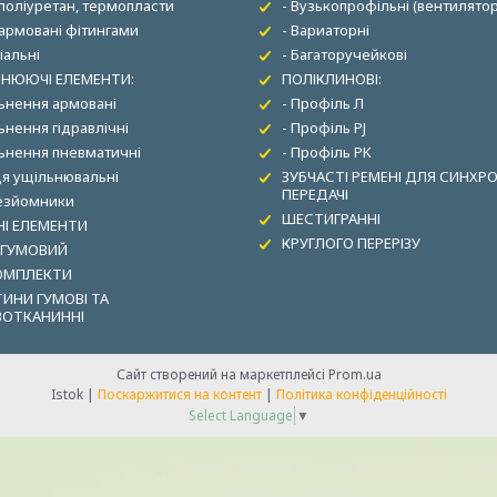
 поліуретан, термопласти
- Вузькопрофільні (вентилятор
 армовані фітингами
- Вариаторні
іальні
- Багаторучейкові
НЮЮЧІ ЕЛЕМЕНТИ:
ПОЛІКЛИНОВІ:
льнення армовані
- Профіль Л
ьнення гідравлічні
- Профіль PJ
льнення пневматичні
- Профіль PK
ця ущільнювальні
ЗУБЧАСТІ РЕМЕНІ ДЛЯ СИНХР
ПЕРЕДАЧІ
зезйомники
ШЕСТИГРАННІ
І ЕЛЕМЕНТИ
КРУГЛОГО ПЕРЕРІЗУ
 ГУМОВИЙ
ОМПЛЕКТИ
ИНИ ГУМОВІ ТА
ВОТКАНИННІ
Сайт створений на маркетплейсі
Prom.ua
Istok |
Поскаржитися на контент
|
Політика конфіденційності
Select Language
▼