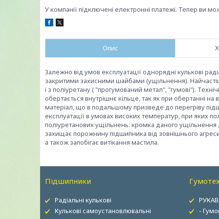
У компанії підключені електронні платежі. Тепер ви мо
Опис
Х
Залежно від умов експлуатації однорядні кулькові рад
закритими захисними шайбами (ущільнення). Найчастіше,
і з поліуретану ( "прогумований метал", "гумові"). Техн
обертається внутрішнє кільце, так як при обертанні н
матеріал, що в подальшому призведе до перегріву під
експлуатації в умовах високих температур, при яких п
поліуретанових ущільнень: кромка даного ущільнення д
захищає порожнину підшипника від зовнішнього агресив
а також запобігає витікання мастила.
Підшипники
Гумотех
Радіальні кулькові
РУКАВ
Кулькові самоустановлювальні
- Гумо