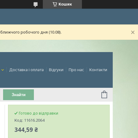
Кошик
ближчого робочого дня (10.08).
и
Доставка і оплата
Відгуки
Про нас
Контакти
Знайти
Готово до відправки
Код:
11616.2064
344,59 ₴