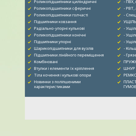
Роликопідшипники циліндричні
- ПВХ,
Роликопідшипники сферичні
- РВТ,
Роликопідшипники голчасті
- Спец
Підшипники ковзання
УЩІЛЬ
Радіально-упорні кулькові
- Ущі
Роликопідшипники конічні
- Ущіл
Підшипники упорні
- Ущі
Шарикопідшипники для вузлів
- Кіль
Підшипники лінійного переміщення
- Гря
Комбіновані
ПРУЖН
Втулки і елементи їх кріплення
ШНУР
Тіла кочення і кулькові опори
РЕМК
Новинки з поліпшеними
ПЛАСТ
характеристиками
ГУМО