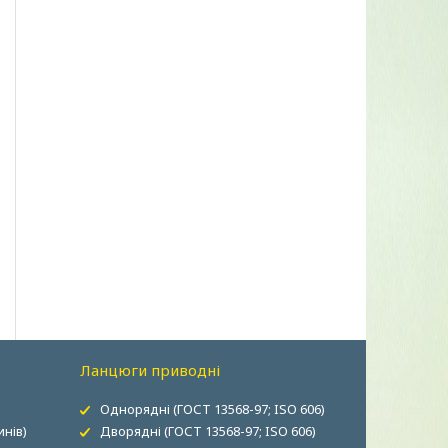
Ланцюги приводні
Однорядні (ГОСТ 13568-97; ISO 606)
нів)
Дворядні (ГОСТ 13568-97; ISO 606)