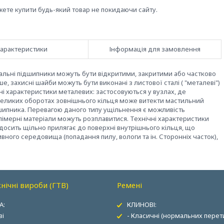
жете купити будь-який товар не покидаючи сайту.
арактеристики
Інформація для замовлення
іальні підшипники можуть бути відкритими, закритими або частково
 захисні шайби можуть бути виконані з листової сталі ( "металеві")
ічні характеристики металевих: застосовуються у вузлах, де
а великих оборотах зовнішнього кільця може витекти мастильний
шипника. Перевагою даного типу ущільнення є можливість
олімерні матеріали можуть розплавитися. Технічні характеристики
осить щільно прилягає до поверхні внутрішнього кільця, що
ного середовища (попадання пилу, вологи та ін. Сторонніх часток),
нічні вироби (ГТВ)
Ремені
А:
КЛИНОВІ:
ві
- Класичні (нормальних перети