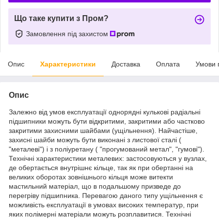
Що таке купити з Пром?
Замовлення під захистом
Опис
Характеристики
Доставка
Оплата
Умови 
Опис
Залежно від умов експлуатації однорядні кулькові радіальні
підшипники можуть бути відкритими, закритими або частково
закритими захисними шайбами (ущільнення). Найчастіше,
захисні шайби можуть бути виконані з листової сталі (
"металеві") і з поліуретану ( "прогумований метал", "гумові").
Технічні характеристики металевих: застосовуються у вузлах,
де обертається внутрішнє кільце, так як при обертанні на
великих оборотах зовнішнього кільця може витекти
мастильний матеріал, що в подальшому призведе до
перегріву підшипника. Перевагою даного типу ущільнення є
можливість експлуатації в умовах високих температур, при
яких полімерні матеріали можуть розплавитися. Технічні