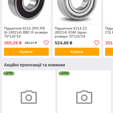
Підшипник 6214 2RS /P6
Підшипник 6214 ZZ
Підш
(6-180214) BBC-R розміри
(80214) KSM Japan
С3) 
70*125*24
розміри 70*125*24
365,29
524,68
351
₴
₴
381,17 ₴
Купити
Купити
Акційні пропозиції та новинки
–27%
–27%