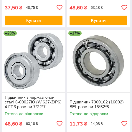
37,50
48,60
₴
₴
48,75 ₴
63,18 ₴
Купити
Купити
–23%
–17%
Підшипник з нержавіючой
сталі 6-60027Ю (W 627-Z/P6)
Підшипник 7000102 (16002)
4 ГПЗ розміри 7*22*7
BEL розміри 15*32*8
Готово до відправки
Готово до відправки
48,60
11,73
₴
₴
63,18 ₴
14,08 ₴