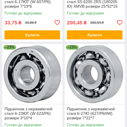
сталі 6-17ЮТ (W 607/P6)
сталі SS 6205 2RS (180205
розміри 7*19*6
Ю) XMVB розміри 25*52*15
Готово до відправки
Готово до відправки
33,75
200,45
₴
₴
43,88 ₴
260,59 ₴
Купити
Купити
–23%
–23%
Підшипник з нержавіючой
Підшипник з нержавіючой
сталі 6-23ЮТ (W 623/P6)
сталі 6-27Ю (627/P6HW)
розміри 3*10*4
розміри 7*22*7
Готово до відправки
Готово до відправки