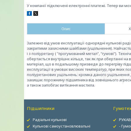
У компанії підключені електронні платежі. Тепер ви мо
Опис
Х
Залежно від умов експлуатації однорядні кулькові рад
закритими захисними шайбами (ущільнення). Найчастіше,
і з поліуретану ( "прогумований метал", "гумові"). Техн
обертається внутрішнє кільце, так як при обертанні н
матеріал, що в подальшому призведе до перегріву під
експлуатації в умовах високих температур, при яких п
поліуретанових ущільнень: кромка даного ущільнення д
захищає порожнину підшипника від зовнішнього агресив
а також запобігає витікання мастила.
Підшипники
Гумотех
Радіальні кулькові
РУКАВ
Кулькові самоустановлювальні
- Гумо