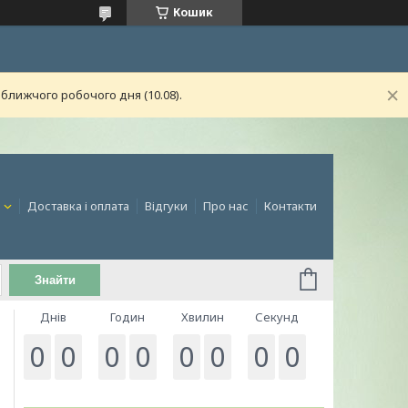
Кошик
ближчого робочого дня (10.08).
и
Доставка і оплата
Відгуки
Про нас
Контакти
Знайти
Днів
Годин
Хвилин
Секунд
0
0
0
0
0
0
0
0