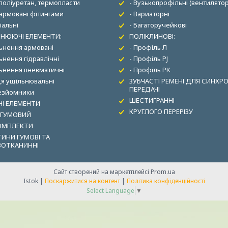
 поліуретан, термопласти
- Вузькопрофільні (вентилятор
 армовані фітингами
- Вариаторні
іальні
- Багаторучейкові
НЮЮЧІ ЕЛЕМЕНТИ:
ПОЛІКЛИНОВІ:
льнення армовані
- Профіль Л
ьнення гідравлічні
- Профіль PJ
льнення пневматичні
- Профіль PK
ця ущільнювальні
ЗУБЧАСТІ РЕМЕНІ ДЛЯ СИНХР
ПЕРЕДАЧІ
зезйомники
ШЕСТИГРАННІ
І ЕЛЕМЕНТИ
КРУГЛОГО ПЕРЕРІЗУ
 ГУМОВИЙ
ОМПЛЕКТИ
ИНИ ГУМОВІ ТА
ВОТКАНИННІ
Сайт створений на маркетплейсі
Prom.ua
Istok |
Поскаржитися на контент
|
Політика конфіденційності
Select Language
▼