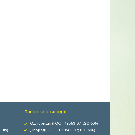
Ланцюги приводні
Однорядні (ГОСТ 13568-97; ISO 606)
нів)
Дворядні (ГОСТ 13568-97; ISO 606)