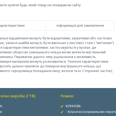
жете купити будь-який товар не покидаючи сайту.
арактеристики
Інформація для замовлення
іальні підшипники можуть бути відкритими, закритими або частково
 захисні шайби можуть бути виконані з листової сталі ( "металеві")
ічні характеристики металевих: застосовуються у вузлах, де
а великих оборотах зовнішнього кільця може витекти мастильний
шипника. Перевагою даного типу ущільнення є можливість
олімерні матеріали можуть розплавитися. Технічні характеристики
осить щільно прилягає до поверхні внутрішнього кільця, що
ного середовища (попадання пилу, вологи та ін. Сторонніх часток),
нічні вироби (ГТВ)
Ремені
А:
КЛИНОВІ:
ві
- Класичні (нормальних перети