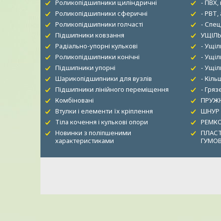
Роликопідшипники циліндричні
- ПВХ,
Роликопідшипники сферичні
- РВТ,
Роликопідшипники голчасті
- Спец
Підшипники ковзання
УЩІЛЬ
Радіально-упорні кулькові
- Ущі
Роликопідшипники конічні
- Ущіл
Підшипники упорні
- Ущі
Шарикопідшипники для вузлів
- Кіль
Підшипники лінійного переміщення
- Гря
Комбіновані
ПРУЖН
Втулки і елементи їх кріплення
ШНУР
Тіла кочення і кулькові опори
РЕМК
Новинки з поліпшеними
ПЛАСТ
характеристиками
ГУМО