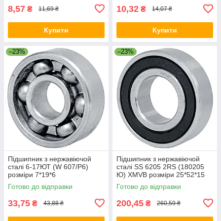
8,57
10,32
₴
₴
11,69 ₴
14,07 ₴
Купити
Купити
–23%
–23%
Підшипник з нержавіючой
Підшипник з нержавіючой
сталі 6-17ЮТ (W 607/P6)
сталі SS 6205 2RS (180205
розміри 7*19*6
Ю) XMVB розміри 25*52*15
Готово до відправки
Готово до відправки
33,75
200,45
₴
₴
43,88 ₴
260,59 ₴