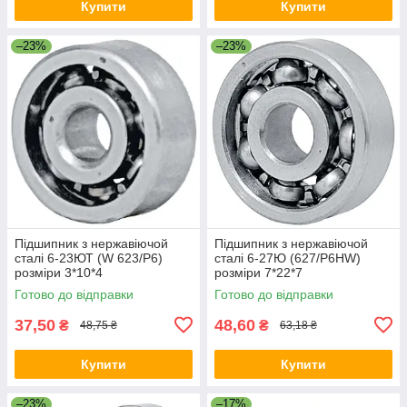
Купити
Купити
–23%
–23%
Підшипник з нержавіючой
Підшипник з нержавіючой
сталі 6-23ЮТ (W 623/P6)
сталі 6-27Ю (627/P6HW)
розміри 3*10*4
розміри 7*22*7
Готово до відправки
Готово до відправки
37,50
48,60
₴
₴
48,75 ₴
63,18 ₴
Купити
Купити
–23%
–17%