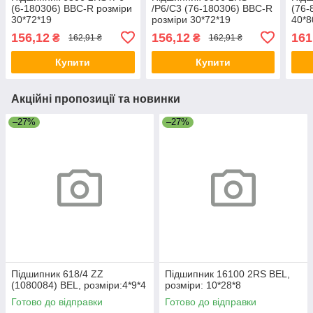
(6-180306) BBC-R розміри
/P6/C3 (76-180306) BBC-R
(76-
30*72*19
розміри 30*72*19
40*8
156,12
156,12
161
₴
₴
162,91 ₴
162,91 ₴
Купити
Купити
Акційні пропозиції та новинки
–27%
–27%
Підшипник 618/4 ZZ
Підшипник 16100 2RS BEL,
(1080084) BEL, розміри:4*9*4
розміри: 10*28*8
Готово до відправки
Готово до відправки