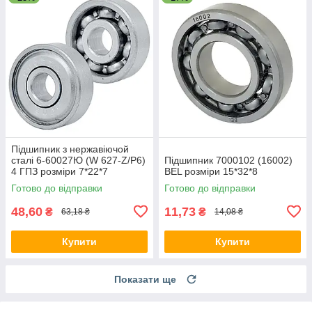
Підшипник з нержавіючой
сталі 6-60027Ю (W 627-Z/P6)
Підшипник 7000102 (16002)
4 ГПЗ розміри 7*22*7
BEL розміри 15*32*8
Готово до відправки
Готово до відправки
48,60
11,73
₴
₴
63,18 ₴
14,08 ₴
Купити
Купити
Показати ще