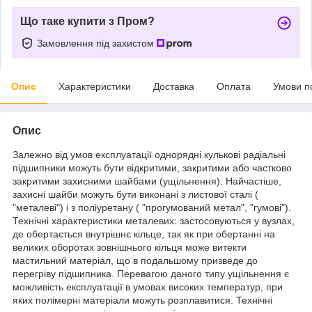
Що таке купити з Пром?
Замовлення під захистом
Опис
Характеристики
Доставка
Оплата
Умови п
Опис
Залежно від умов експлуатації однорядні кулькові радіальні
підшипники можуть бути відкритими, закритими або частково
закритими захисними шайбами (ущільнення). Найчастіше,
захисні шайби можуть бути виконані з листової сталі (
"металеві") і з поліуретану ( "прогумований метал", "гумові").
Технічні характеристики металевих: застосовуються у вузлах,
де обертається внутрішнє кільце, так як при обертанні на
великих оборотах зовнішнього кільця може витекти
мастильний матеріал, що в подальшому призведе до
перегріву підшипника. Перевагою даного типу ущільнення є
можливість експлуатації в умовах високих температур, при
яких полімерні матеріали можуть розплавитися. Технічні