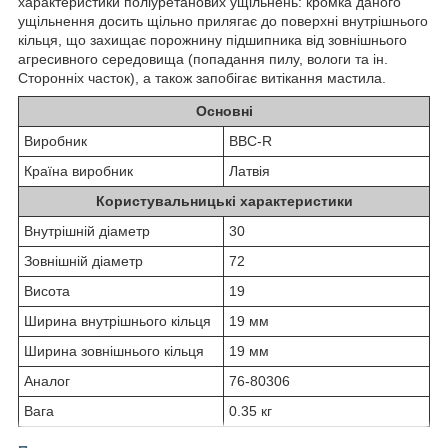
характеристики поліуретанових ущільнень: кромка даного
ущільнення досить щільно прилягає до поверхні внутрішнього
кільця, що захищає порожнину підшипника від зовнішнього
агресивного середовища (попадання пилу, вологи та ін.
Сторонніх часток), а також запобігає витікання мастила.
Основні
Виробник
BBC-R
Країна виробник
Латвія
Користувальницькі характеристики
Внутрішній діаметр
30
Зовнішній діаметр
72
Висота
19
Ширина внутрішнього кільця
19 мм
Ширина зовнішнього кільця
19 мм
Аналог
76-80306
Вага
0.35 кг