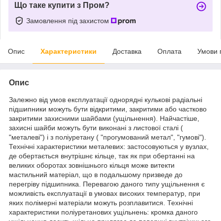
Що таке купити з Пром?
Замовлення під захистом
Опис
Характеристики
Доставка
Оплата
Умови 
Опис
Залежно від умов експлуатації однорядні кулькові радіальні
підшипники можуть бути відкритими, закритими або частково
закритими захисними шайбами (ущільнення). Найчастіше,
захисні шайби можуть бути виконані з листової сталі (
"металеві") і з поліуретану ( "прогумований метал", "гумові").
Технічні характеристики металевих: застосовуються у вузлах,
де обертається внутрішнє кільце, так як при обертанні на
великих оборотах зовнішнього кільця може витекти
мастильний матеріал, що в подальшому призведе до
перегріву підшипника. Перевагою даного типу ущільнення є
можливість експлуатації в умовах високих температур, при
яких полімерні матеріали можуть розплавитися. Технічні
характеристики поліуретанових ущільнень: кромка даного