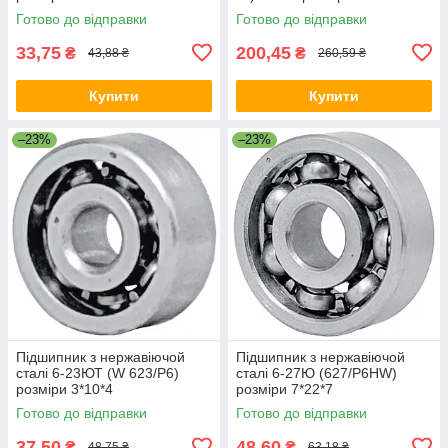
Готово до відправки
Готово до відправки
33,75
200,45
₴
₴
43,88 ₴
260,59 ₴
Купити
Купити
–23%
–23%
Підшипник з нержавіючой
Підшипник з нержавіючой
сталі 6-23ЮТ (W 623/P6)
сталі 6-27Ю (627/P6HW)
розміри 3*10*4
розміри 7*22*7
Готово до відправки
Готово до відправки
37,50
48,60
₴
₴
48,75 ₴
63,18 ₴