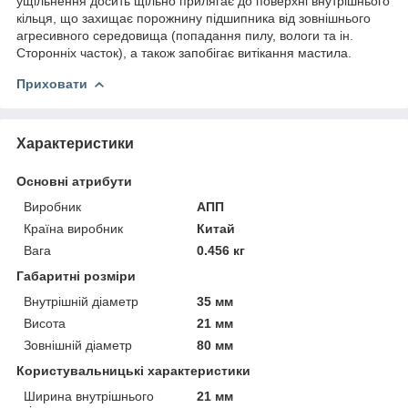
ущільнення досить щільно прилягає до поверхні внутрішнього
кільця, що захищає порожнину підшипника від зовнішнього
агресивного середовища (попадання пилу, вологи та ін.
Сторонніх часток), а також запобігає витікання мастила.
Приховати
Характеристики
Основні атрибути
Виробник
АПП
Країна виробник
Китай
Вага
0.456 кг
Габаритні розміри
Внутрішній діаметр
35 мм
Висота
21 мм
Зовнішній діаметр
80 мм
Користувальницькі характеристики
Ширина внутрішнього
21 мм