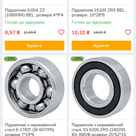
Підшипник 618/4 ZZ
Підшипник 16100 2RS BEL,
(1080084) BEL, розміри:4*9*4
розміри: 10*28*8
Готово до відправки
Готово до відправки
8,57
10,32
₴
₴
11,69 ₴
14,07 ₴
Купити
Купити
–23%
–23%
Підшипник з нержавіючой
Підшипник з нержавіючой
сталі 6-17ЮТ (W 607/P6)
сталі SS 6205 2RS (180205
розміри 7*19*6
Ю) XMVB розміри 25*52*15