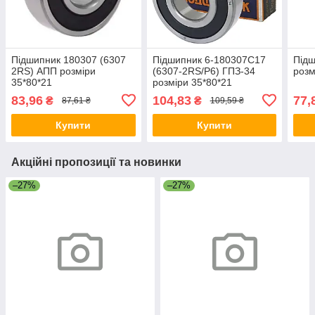
Підшипник 180307 (6307
Підшипник 6-180307С17
Підш
2RS) АПП розміри
(6307-2RS/Р6) ГПЗ-34
розм
35*80*21
розміри 35*80*21
83,96
104,83
77,
₴
₴
87,61 ₴
109,59 ₴
Купити
Купити
Акційні пропозиції та новинки
–27%
–27%