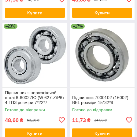
Купити
Купити
–23%
–17%
Підшипник з нержавіючой
сталі 6-60027Ю (W 627-Z/P6)
Підшипник 7000102 (16002)
4 ГПЗ розміри 7*22*7
BEL розміри 15*32*8
Готово до відправки
Готово до відправки
48,60
11,73
₴
₴
63,18 ₴
14,08 ₴
Купити
Купити