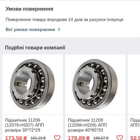
Умови повернення
Повернення товару впродовж 14 днів за рахунок покупця
Всі умови повернення
Подібні товари компанії
Підшипник 11206
Підшипник 11208
Підш
(1207К+Н207) АПП
(1209К+Н209) АПП
АПП 
розміри 30*72*29
розміри 40*85*33
173,56
178,89
52,
₴
₴
181,10 ₴
186,67 ₴