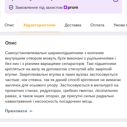
Замовлення під захистом
Опис
Характеристики
Доставка
Оплата
Умови 
Опис
Самоустановлювальні шарикопідшипники з конічним
внутрішнім отвором можуть бути виконані з ущільненнями і
без них і з різними варіаціями сепараторів. Такі підшипники
кріпляться на валу за допомогою стягнутий або закріпній
втулки. Закріплювальні втулка в таких вузлах застосовується
частіше, ніж стяжна, так як даний спосіб кріплення не вимагає
заплічок для осьового упору. Застосовуються в металургії на
прокатних станах, редукторах, гребних гвинтах, лісопильних
рамах, а також інших опорах, де присутні сильні радіальні
навантаження і несоосность посадочних місць.
Приховати