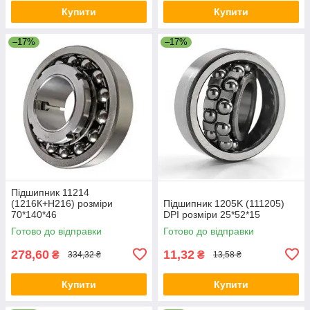
Купити
Купити
–17%
–17%
Підшипник 11214
(1216К+Н216) розміри
Підшипник 1205K (111205)
70*140*46
DPI розміри 25*52*15
Готово до відправки
Готово до відправки
278,60
11,32
₴
₴
334,32 ₴
13,58 ₴
Купити
Купити