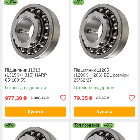
–10%
–8%
Підшипник 11313
Підшипник 11205
(1315К+Н315) HARP
(1206К+Н206) BEL розміри
65*160*55
25*62*27
Готово до відправки
Готово до відправки
977,30
79,35
₴
₴
1 080,17 ₴
86,57 ₴
Купити
Купити
–8%
Топ продажів
–8%