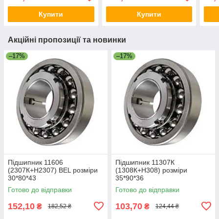
Купити
Купити
Акційні пропозиції та новинки
–17%
–17%
Підшипник 11606
Підшипник 11307К
(2307К+Н2307) BEL розміри
(1308К+Н308) розміри
30*80*43
35*90*36
Готово до відправки
Готово до відправки
152,10
103,70
₴
₴
182,52 ₴
124,44 ₴