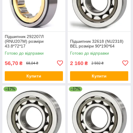
Підшипник 292207Л
(RNU207M) розміри
Підшипник 32618 (NU2318)
43.8*72*17
BEL розміри 90*190*64
Готово до відправки
Готово до відправки
56,70
2 160
₴
₴
68,04 ₴
2 592 ₴
Купити
Купити
–17%
–17%