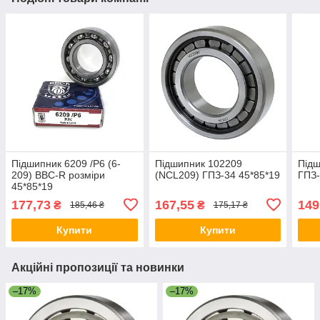
Підшипник 6209 /P6 (6-
Підшипник 102209
Підш
209) BBC-R розміри
(NCL209) ГПЗ-34 45*85*19
ГПЗ-
45*85*19
177,73
167,55
149
₴
₴
185,46 ₴
175,17 ₴
Купити
Купити
Акційні пропозиції та новинки
–17%
–17%