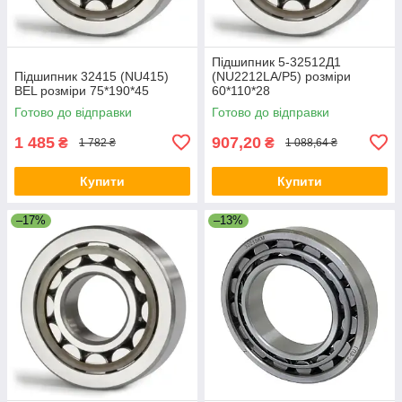
Підшипник 5-32512Д1
Підшипник 32415 (NU415)
(NU2212LA/P5) розміри
BEL розміри 75*190*45
60*110*28
Готово до відправки
Готово до відправки
1 485
907,20
₴
₴
1 782 ₴
1 088,64 ₴
Купити
Купити
–17%
–13%