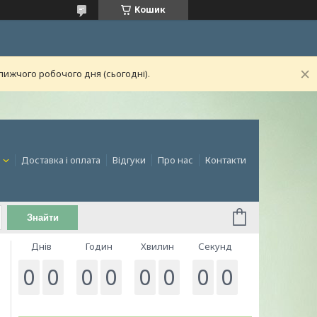
Кошик
лижчого робочого дня (сьогодні).
и
Доставка і оплата
Відгуки
Про нас
Контакти
Знайти
Днів
Годин
Хвилин
Секунд
0
0
0
0
0
0
0
0