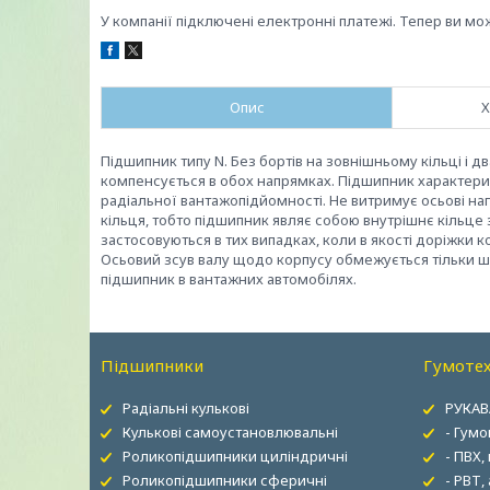
У компанії підключені електронні платежі. Тепер ви мо
Опис
Х
Підшипник типу N. Без бортів на зовнішньому кільці і 
компенсується в обох напрямках. Підшипник характер
радіальної вантажопідйомності. Не витримує осьові наг
кільця, тобто підшипник являє собою внутрішнє кільце 
застосовуються в тих випадках, коли в якості доріжки 
Осьовий зсув валу щодо корпусу обмежується тільки ш
підшипник в вантажних автомобілях.
Підшипники
Гумотех
Радіальні кулькові
РУКАВ
Кулькові самоустановлювальні
- Гумо
Роликопідшипники циліндричні
- ПВХ,
Роликопідшипники сферичні
- РВТ,