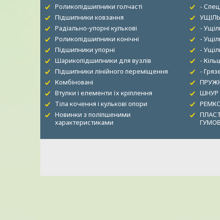
Роликопідшипники голчасті
- Спец
Підшипники ковзання
УЩІЛЬ
Радіально-упорні кулькові
- Ущі
Роликопідшипники конічні
- Ущіл
Підшипники упорні
- Ущі
Шарикопідшипники для вузлів
- Кіль
Підшипники лінійного переміщення
- Гря
Комбіновані
ПРУЖН
Втулки і елементи їх кріплення
ШНУР
Тіла кочення і кулькові опори
РЕМК
Новинки з поліпшеними
ПЛАСТ
характеристиками
ГУМО