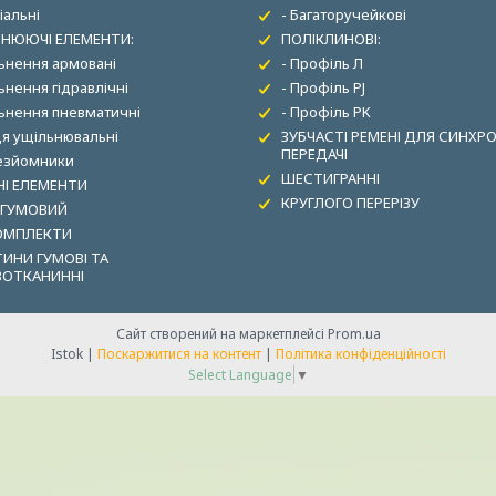
іальні
- Багаторучейкові
НЮЮЧІ ЕЛЕМЕНТИ:
ПОЛІКЛИНОВІ:
льнення армовані
- Профіль Л
ьнення гідравлічні
- Профіль PJ
льнення пневматичні
- Профіль PK
ця ущільнювальні
ЗУБЧАСТІ РЕМЕНІ ДЛЯ СИНХР
ПЕРЕДАЧІ
зезйомники
ШЕСТИГРАННІ
І ЕЛЕМЕНТИ
КРУГЛОГО ПЕРЕРІЗУ
 ГУМОВИЙ
ОМПЛЕКТИ
ИНИ ГУМОВІ ТА
ВОТКАНИННІ
Сайт створений на маркетплейсі
Prom.ua
Istok |
Поскаржитися на контент
|
Політика конфіденційності
Select Language
▼