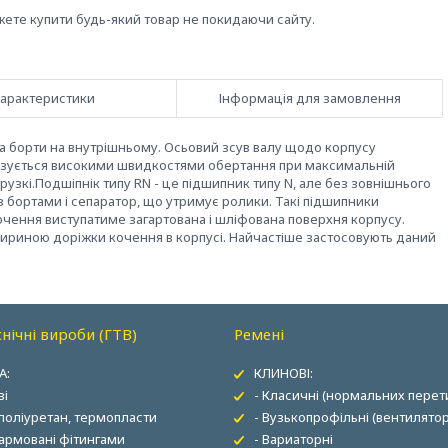
жете купити будь-який товар не покидаючи сайту.
арактеристики
Інформація для замовлення
два борти на внутрішньому. Осьовий зсув валу щодо корпусу
изується високими швидкостями обертання при максимальній
рузкі.Подшіпнік типу RN - це підшипник типу N, але без зовнішнього
з бортами і сепаратор, що утримує ролики. Такі підшипники
кочення виступатиме загартована і шліфована поверхня корпусу.
ириною доріжки кочення в корпусі. Найчастіше застосовують даний
нічні вироби (ГТВ)
Ремені
А:
КЛИНОВІ:
ві
- Класичні (нормальних перети
 поліуретан, термопласти
- Вузькопрофільні (вентилятор
 армовані фітингами
- Вариаторні