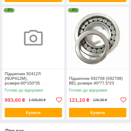
–4%
–4%
Підшипник 92412Л
(NUP412M),
Підшипник 592708 (592708)
розміри:60*150*35
BEL розміри 40*77.5*23
Готово до відправки
Готово до відправки
993,60
121,10
₴
₴
1 036,80 ₴
126,36 ₴
Купити
Купити
Про нас