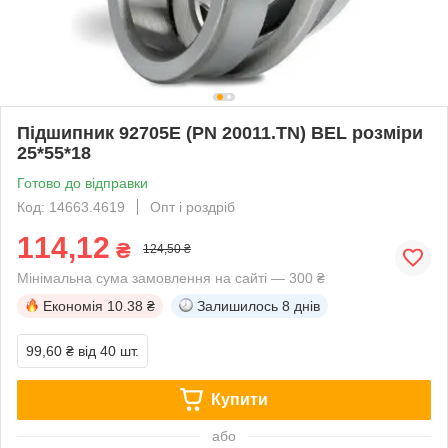
Підшипник 92705Е (PN 20011.TN) BEL розміри
25*55*18
Готово до відправки
Код: 14663.4619
Опт і роздріб
114,12
₴
124,50 ₴
Мінімальна сума замовлення на сайті — 300 ₴
Економія
10.38 ₴
Залишилось
8 днів
99,60 ₴
від 40 шт.
Купити
або