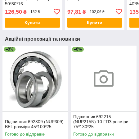
50*80*16
40*8
126,50
97,81
135
₴
₴
132 ₴
102,06 ₴
Купити
Купити
Акційні пропозиції та новинки
–8%
–8%
Підшипник 692215
Підшипник 692309 (NUP309)
(NUP215N) 10 ГПЗ розміри
BEL розміри 45*100*25
75*130*25
Готово до відправки
Готово до відправки