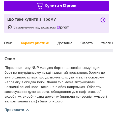
Купити з
Що таке купити з Пром?
Замовлення під захистом
Опис
Характеристики
Доставка
Оплата
Умови 
Опис
Підшипник типу NUP має два борти на зовнішньому і один
борт на внутрішньому кільці і завзятий приставних бортик до
внутрішнього кільця, що дозволяє фіксувати вал в осьовому
напрямку в обидва боки. Даний тип може витримувати
незначні осьові навантаження в обох напрямках. Область
застосування дуже широка: обладнання для нафтогазової
видобутку, виробництва цементу (приводи конвеєрів, кульові і
валкові млини і т.п.) і багато іншого.
Приховати