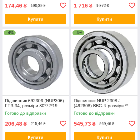
174,46
1 716
₴
₴
190,32 ₴
1 872 ₴
Купити
Купити
–4%
–4%
Підшипник 692306 (NUP306)
Підшипник NUP 2308 J
ГПЗ-34, розміри:30*72*19
(492608) BBC-R розміри **
Готово до відправки
Готово до відправки
206,48
545,73
₴
₴
215,46 ₴
569,46 ₴
Купити
Купити