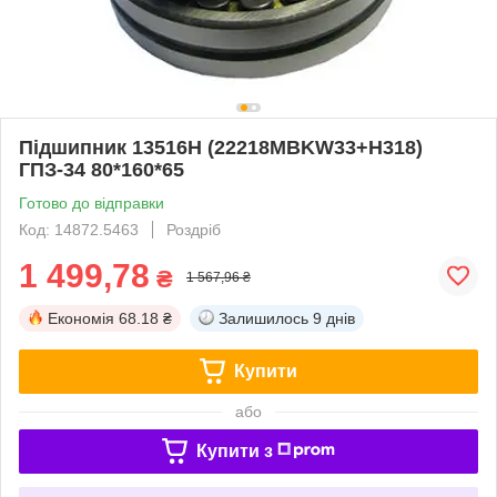
Підшипник 13516H (22218MBKW33+H318)
ГПЗ-34 80*160*65
Готово до відправки
Код: 14872.5463
Роздріб
1 499,78
₴
1 567,96 ₴
Економія
68.18 ₴
Залишилось
9 днів
Купити
або
Купити з