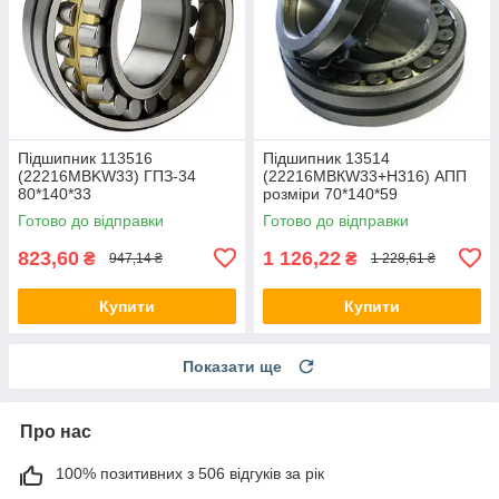
Підшипник 113516
Підшипник 13514
(22216MBKW33) ГПЗ-34
(22216MBКW33+Н316) АПП
80*140*33
розміри 70*140*59
Готово до відправки
Готово до відправки
823,60
1 126,22
₴
₴
947,14 ₴
1 228,61 ₴
Купити
Купити
Показати ще
Про нас
100% позитивних з 506 відгуків за рік