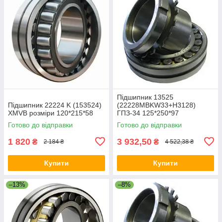
Підшипник 13525
Підшипник 22224 K (153524)
(22228MBKW33+Н3128)
XMVB розміри 120*215*58
ГПЗ-34 125*250*97
Готово до відправки
Готово до відправки
1 820
3 932,50
₴
₴
2 184 ₴
4 522,38 ₴
Купити
Купити
–13%
–8%