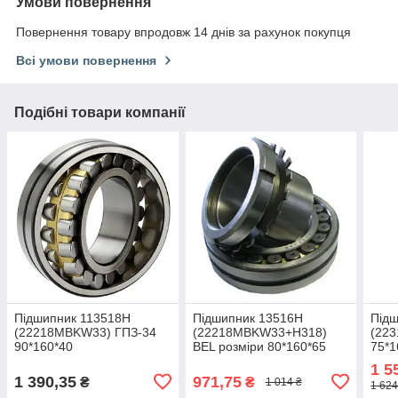
Умови повернення
Повернення товару впродовж 14 днів за рахунок покупця
Всі умови повернення
Подібні товари компанії
Підшипник 113518H
Підшипник 13516Н
Під
(22218MBKW33) ГПЗ-34
(22218MBKW33+H318)
(22
90*160*40
BEL розміри 80*160*65
75*1
1 5
1 390,35
971,75
₴
₴
1 014 ₴
1 624