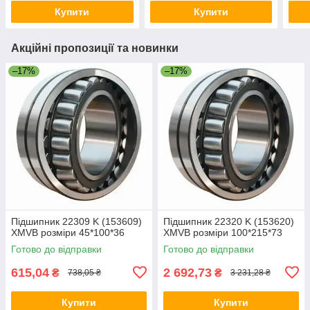
Купити
Купити
Акційні пропозиції та новинки
–17%
–17%
Підшипник 22309 K (153609)
Підшипник 22320 K (153620)
XMVB розміри 45*100*36
XMVB розміри 100*215*73
Готово до відправки
Готово до відправки
615,04
2 692,73
₴
₴
738,05 ₴
3 231,28 ₴
Купити
Купити