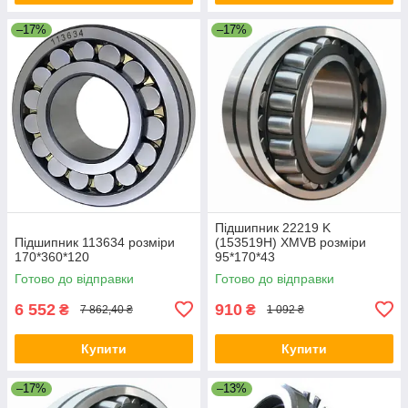
–17%
–17%
Підшипник 22219 K
Підшипник 113634 розміри
(153519H) XMVB розміри
170*360*120
95*170*43
Готово до відправки
Готово до відправки
6 552
910
₴
₴
7 862,40 ₴
1 092 ₴
Купити
Купити
–17%
–13%