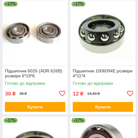
–17%
–17%
Підшипник 6026 (ADR.626B)
Підшипник 1006094Е розміри
розміри 6*19*6
4*11*4
Готово до відправки
Готово до відправки
30
12
₴
₴
36 ₴
14,40 ₴
Купити
Купити
–17%
–17%