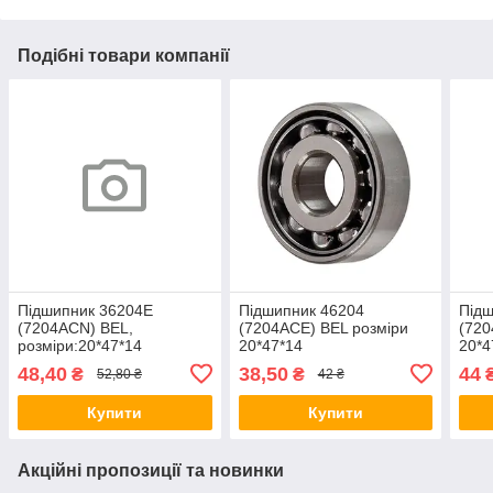
Подібні товари компанії
Підшипник 36204Е
Підшипник 46204
Підш
(7204ACN) BEL,
(7204ACE) BEL розміри
(720
розміри:20*47*14
20*47*14
20*4
48,40
38,50
44
₴
₴
52,80 ₴
42 ₴
Купити
Купити
Акційні пропозиції та новинки