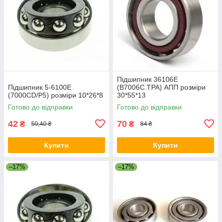
Підшипник 36106Е
Підшипник 5-6100Е
(B7006C.TPA) АПП розміри
(7000CD/P5) розміри 10*26*8
30*55*13
Готово до відправки
Готово до відправки
42
70
₴
₴
50,40 ₴
84 ₴
Купити
Купити
–17%
–17%