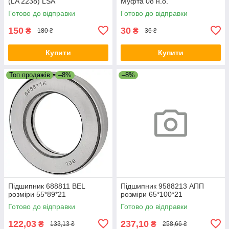
(LA 2238) LSA
Муфта 08 н.о.
Готово до відправки
Готово до відправки
150
30
₴
₴
180 ₴
36 ₴
Купити
Купити
Топ продажів
–8%
–8%
Підшипник 688811 BEL
Підшипник 9588213 АПП
розміри 55*89*21
розміри 65*100*21
Готово до відправки
Готово до відправки
122,03
237,10
₴
₴
133,13 ₴
258,66 ₴