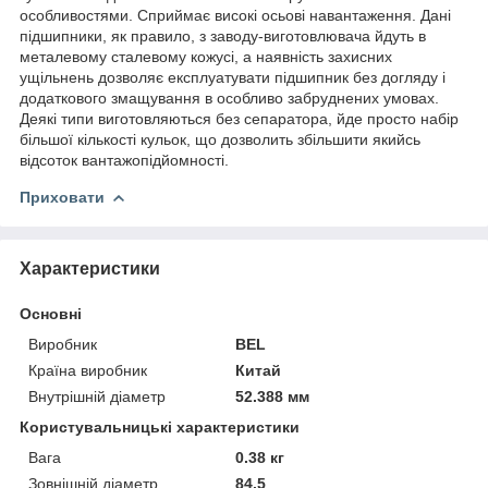
особливостями. Сприймає високі осьові навантаження. Дані
підшипники, як правило, з заводу-виготовлювача йдуть в
металевому сталевому кожусі, а наявність захисних
ущільнень дозволяє експлуатувати підшипник без догляду і
додаткового змащування в особливо забруднених умовах.
Деякі типи виготовляються без сепаратора, йде просто набір
більшої кількості кульок, що дозволить збільшити якийсь
відсоток вантажопідйомності.
Приховати
Характеристики
Основні
Виробник
BEL
Країна виробник
Китай
Внутрішній діаметр
52.388 мм
Користувальницькі характеристики
Вага
0.38 кг
Зовнішній діаметр
84.5