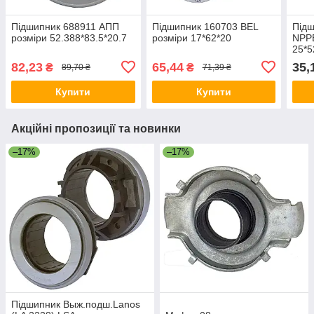
Підшипник 688911 АПП
Підшипник 160703 BEL
Підш
розміри 52.388*83.5*20.7
розміри 17*62*20
NPPB
25*5
82,23
65,44
35,
₴
₴
89,70 ₴
71,39 ₴
Купити
Купити
Акційні пропозиції та новинки
–17%
–17%
Підшипник Выж.подш.Lanos