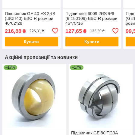
Підшипник GE 40 ES 2RS
Підшипник 6009 2RS /P6
Підш
(ШСП40) BBC-R розміри
(6-180109) BBC-R розміри
(GE1
40*62*28
45*75*16
розм
216,88
127,65
99,
₴
₴
226,31 ₴
133,20 ₴
Купити
Купити
Акційні пропозиції та новинки
–17%
–17%
Підшипник GE 80 TG3A