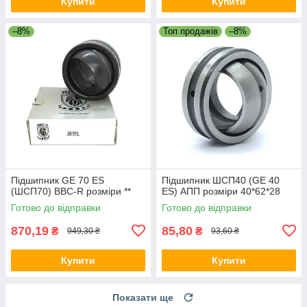
Купити
Купити
–8%
Топ продажів
–8%
Підшипник GE 70 ES
Підшипник ШСП40 (GE 40
(ШСП70) BBC-R розміри **
ES) АПП розміри 40*62*28
Готово до відправки
Готово до відправки
870,19
85,80
₴
₴
949,30 ₴
93,60 ₴
Купити
Купити
Показати ще