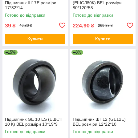
Підшипник Ш17Е розміри
(ЕШСЛ80К) BEL розміри
17*32*14
80*120*55
Готово до відправки
Готово до відправки
39
224,90
₴
₴
46,80 ₴
269,88 ₴
Купити
Купити
–15%
–8%
Підшипник GE 10 ES (ЕШСП
Підшипник ШП12 (GE12E)
10 К) BEL розміри 10*19*9
BEL розміри 12*22*10
Готово до відправки
Готово до відправки