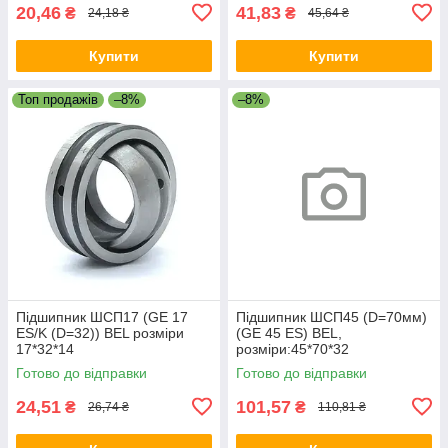
20,46
41,83
₴
₴
24,18 ₴
45,64 ₴
Купити
Купити
Топ продажів
–8%
–8%
Підшипник ШСП17 (GE 17
Підшипник ШСП45 (D=70мм)
ES/K (D=32)) BEL розміри
(GE 45 ES) BEL,
17*32*14
розміри:45*70*32
Готово до відправки
Готово до відправки
24,51
101,57
₴
₴
26,74 ₴
110,81 ₴