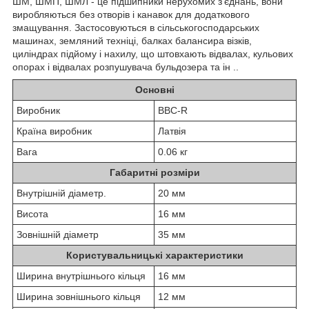
ШМ, ШМП, ШМЛ - це підшипники нерухомих з'єднань, вони
виробляються без отворів і канавок для додаткового
змащування. Застосовуються в сільськогосподарських
машинах, земляний техніці, балках балансира візків,
циліндрах підйому і нахилу, що штовхають відвалах, кульових
опорах і відвалах розпушувача бульдозера та ін ..
Основні
Виробник
BBC-R
Країна виробник
Латвія
Вага
0.06 кг
Габаритні розміри
Внутрішній діаметр.
20 мм
Висота
16 мм
Зовнішній діаметр
35 мм
Користувальницькі характеристики
Ширина внутрішнього кільця
16 мм
Ширина зовнішнього кільця
12 мм