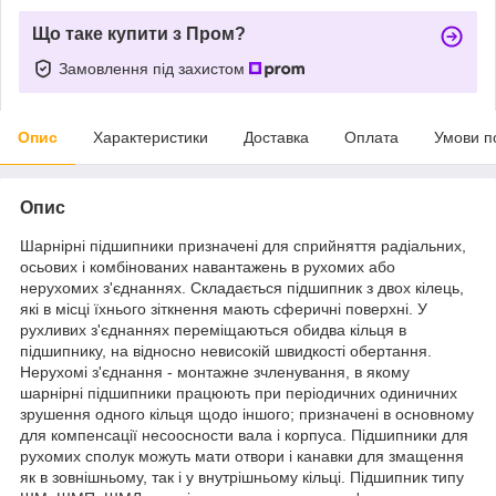
Що таке купити з Пром?
Замовлення під захистом
Опис
Характеристики
Доставка
Оплата
Умови п
Опис
Шарнірні підшипники призначені для сприйняття радіальних,
осьових і комбінованих навантажень в рухомих або
нерухомих з'єднаннях. Складається підшипник з двох кілець,
які в місці їхнього зіткнення мають сферичні поверхні. У
рухливих з'єднаннях переміщаються обидва кільця в
підшипнику, на відносно невисокій швидкості обертання.
Нерухомі з'єднання - монтажне зчленування, в якому
шарнірні підшипники працюють при періодичних одиничних
зрушення одного кільця щодо іншого; призначені в основному
для компенсації несоосности вала і корпуса. Підшипники для
рухомих сполук можуть мати отвори і канавки для змащення
як в зовнішньому, так і у внутрішньому кільці. Підшипник типу