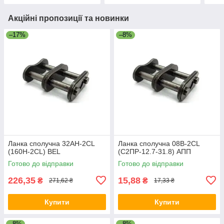
Акційні пропозиції та новинки
–17%
–8%
Ланка сполучна 32AH-2CL
Ланка сполучна 08B-2CL
(160H-2CL) BEL
(С2ПР-12.7-31.8) АПП
Готово до відправки
Готово до відправки
226,35
15,88
₴
₴
271,62 ₴
17,33 ₴
Купити
Купити
–8%
–8%