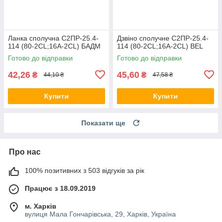
Ланка сполучна С2ПР-25.4-
Дзвіно сполучне С2ПР-25.4-
114 (80-2CL;16A-2CL) БАДМ
114 (80-2CL;16A-2CL) BEL
Готово до відправки
Готово до відправки
42,26
45,60
₴
₴
44,10 ₴
47,58 ₴
Купити
Купити
Показати ще
Про нас
100% позитивних з 503 відгуків за рік
Працює з 18.09.2019
м. Харків
вулиця Мала Гончарівська, 29, Харків, Україна