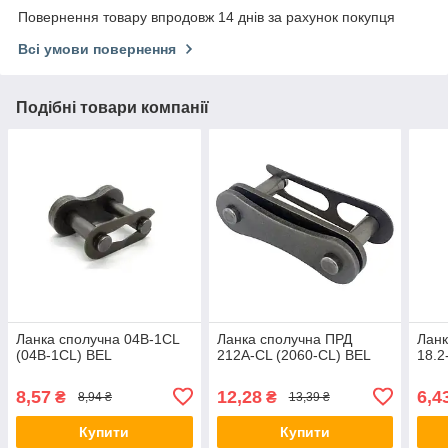
Повернення товару впродовж 14 днів за рахунок покупця
Всі умови повернення
Подібні товари компанії
Ланка сполучна 04B-1CL
Ланка сполучна ПРД
Ланк
(04B-1CL) BEL
212A-CL (2060-CL) BEL
18.2
8,57
12,28
6,4
₴
₴
8,94 ₴
13,39 ₴
Купити
Купити