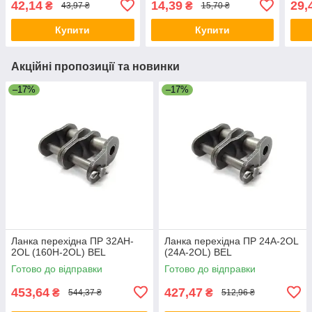
42,14
14,39
29,
₴
₴
43,97 ₴
15,70 ₴
Купити
Купити
Акційні пропозиції та новинки
–17%
–17%
Ланка перехідна ПР 32AH-
Ланка перехідна ПР 24A-2OL
2OL (160H-2OL) BEL
(24A-2OL) BEL
Готово до відправки
Готово до відправки
453,64
427,47
₴
₴
544,37 ₴
512,96 ₴