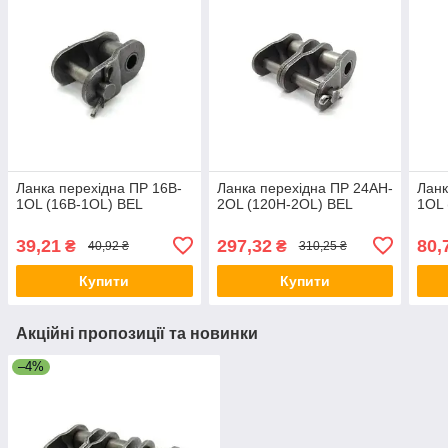
Ланка перехідна ПР 16B-
Ланка перехідна ПР 24AH-
Ланк
1OL (16B-1OL) BEL
2OL (120H-2OL) BEL
1OL 
39,21
297,32
80,
₴
₴
40,92 ₴
310,25 ₴
Купити
Купити
Акційні пропозиції та новинки
–4%