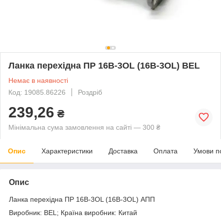
Ланка перехідна ПР 16B-3OL (16B-3OL) BEL
Немає в наявності
Код: 19085.86226
Роздріб
239,26
₴
Мінімальна сума замовлення на сайті — 300 ₴
Опис
Характеристики
Доставка
Оплата
Умови п
Опис
Ланка перехідна ПР 16B-3OL (16B-3OL) АПП
Виробник: BEL; Країна виробник: Китай