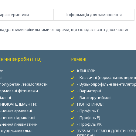
арактеристики
Інформація для замовлення
 квадратними кріпильними отворами, що складається з двох частин
нічні вироби (ГТВ)
Ремені
А:
КЛИНОВІ:
ві
- Класичні (нормальних перети
 поліуретан, термопласти
- Вузькопрофільні (вентилятор
 армовані фітингами
- Вариаторні
іальні
- Багаторучейкові
НЮЮЧІ ЕЛЕМЕНТИ:
ПОЛІКЛИНОВІ:
льнення армовані
- Профіль Л
ьнення гідравлічні
- Профіль PJ
льнення пневматичні
- Профіль PK
ця ущільнювальні
ЗУБЧАСТІ РЕМЕНІ ДЛЯ СИНХР
ПЕРЕДАЧІ