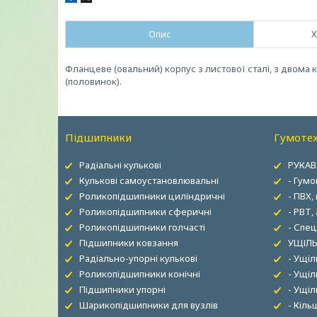
Опис
Х
Фланцеве (овальний) корпус з листової сталі, з двома
(половинок).
Підшипники
Гумотех
Радіальні кулькові
РУКАВ
Кулькові самоустановлювальні
- Гумо
Роликопідшипники циліндричні
- ПВХ,
Роликопідшипники сферичні
- РВТ,
Роликопідшипники голчасті
- Спец
Підшипники ковзання
УЩІЛЬ
Радіально-упорні кулькові
- Ущі
Роликопідшипники конічні
- Ущіл
Підшипники упорні
- Ущі
Шарикопідшипники для вузлів
- Кіль