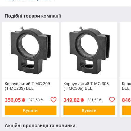
Подібні товари компанії
Корпус литий T-MC 209
Корпус литий T-MC 305
Корп
(T-MC209) BEL
(T-MC305) BEL
BEL
356,05
349,82
846
₴
₴
371,53 ₴
381,62 ₴
Купити
Купити
Акційні пропозиції та новинки