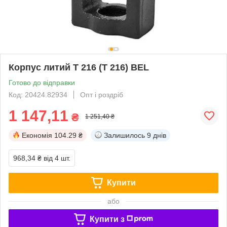
Корпус литий T 216 (T 216) BEL
Готово до відправки
Код: 20424.82934
Опт і роздріб
1 147,11
₴
1 251,40 ₴
Економія
104.29 ₴
Залишилось
9 днів
968,34 ₴
від 4 шт.
Купити
або
Купити з