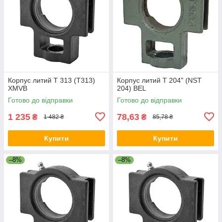
Корпус литий T 313 (T313)
Корпус литий T 204" (NST
XMVB
204) BEL
Готово до відправки
Готово до відправки
1 235
78,63
₴
₴
1 482 ₴
85,78 ₴
Купити
Купити
–8%
–8%