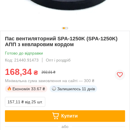
Пас вентиляторний SPA-1250K (SPA-1250K)
АПП з кевларовим кордом
Готово до відправки
Код: 21440.91473
Опт і роздріб
168,34
₴
202,01 ₴
Мінімальна сума замовлення на сайті — 300 ₴
Економія
33.67 ₴
Залишилось
11 днів
157,11 ₴
від 25 шт.
Купити
або