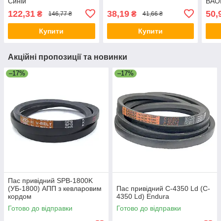
Синій
BAO
122,31
38,19
50,
₴
₴
146,77 ₴
41,66 ₴
Купити
Купити
Акційні пропозиції та новинки
–17%
–17%
Пас привідний SPB-1800K
(УБ-1800) АПП з кевларовим
Пас привідний C-4350 Ld (C-
кордом
4350 Ld) Endura
Готово до відправки
Готово до відправки