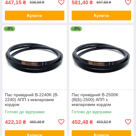
447,15
581,40
₴
₴
536,58 ₴
697,68 ₴
Купити
Купити
–8%
–8%
Пас привідний B-2240K (B-
Пас привідний B-2500K
2240) АПП з кевларовим
(B(Б)-2500) АПП з
кордом
кевларовим кордом
Готово до відправки
Готово до відправки
422,10
452,48
₴
₴
460,48 ₴
493,62 ₴
Купити
Купити