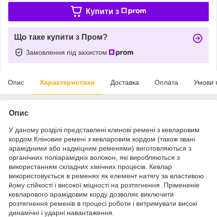
Купити з
Що таке купити з Пром?
Замовлення під захистом
Опис
Характеристики
Доставка
Оплата
Умови 
Опис
У даному розділі представлені клинові ремені з кевларовим
кордом.Кліновие ремені з кевларовим кордом (також звані
арамідними або надміцним ременями) виготовляються з
органічних поліарамідніх волокон, які виробляються з
використанням складних хімічних процесів. Кевлар
використовується в ременях як елемент натягу за властивою
йому стійкості і високої міцності на розтягнення .Прімененіе
кевларового арамідовим корду дозволяє виключити
розтягнення ременів в процесі роботи і витримувати високі
динамічні і ударні навантаження.