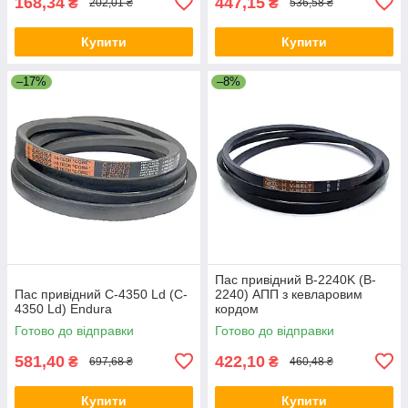
168,34
447,15
₴
₴
202,01 ₴
536,58 ₴
Купити
Купити
–17%
–8%
Пас привідний B-2240K (B-
Пас привідний C-4350 Ld (C-
2240) АПП з кевларовим
4350 Ld) Endura
кордом
Готово до відправки
Готово до відправки
581,40
422,10
₴
₴
697,68 ₴
460,48 ₴
Купити
Купити