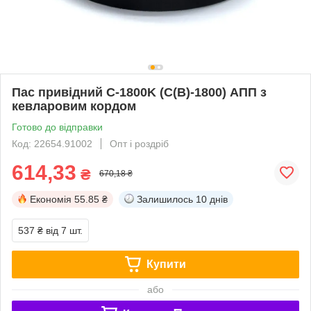
Пас привідний C-1800K (C(В)-1800) АПП з
кевларовим кордом
Готово до відправки
Код: 22654.91002
Опт і роздріб
614,33
₴
670,18 ₴
Економія
55.85 ₴
Залишилось
10 днів
537 ₴
від 7 шт.
Купити
або