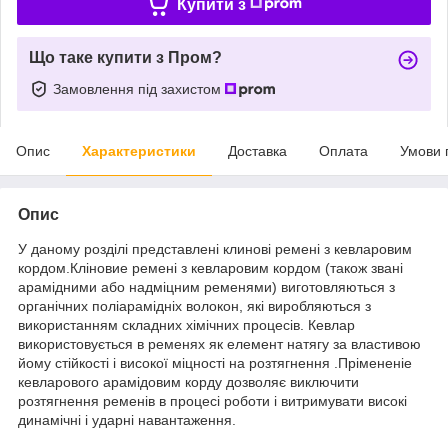
Купити з
Що таке купити з Пром?
Замовлення під захистом
Опис
Характеристики
Доставка
Оплата
Умови 
Опис
У даному розділі представлені клинові ремені з кевларовим
кордом.Кліновие ремені з кевларовим кордом (також звані
арамідними або надміцним ременями) виготовляються з
органічних поліарамідніх волокон, які виробляються з
використанням складних хімічних процесів. Кевлар
використовується в ременях як елемент натягу за властивою
йому стійкості і високої міцності на розтягнення .Прімененіе
кевларового арамідовим корду дозволяє виключити
розтягнення ременів в процесі роботи і витримувати високі
динамічні і ударні навантаження.