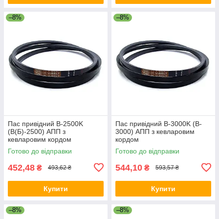
–8%
–8%
Пас привідний B-2500K
Пас привідний B-3000K (B-
(B(Б)-2500) АПП з
3000) АПП з кевларовим
кевларовим кордом
кордом
Готово до відправки
Готово до відправки
452,48
544,10
₴
₴
493,62 ₴
593,57 ₴
Купити
Купити
–8%
–8%