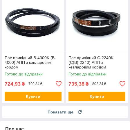
Пас привідний B-4000K (B-
Пас привідний C-2240K
4000) АПП з кевларовим
(C(В)-2240) АПП з
кордом
кевларовим кордом
Готово до відправки
Готово до відправки
724,93
735,38
₴
₴
790,84 ₴
802,24 ₴
Купити
Купити
Показати ще
Про нас