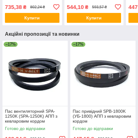
735,38
544,10
447
₴
₴
802,24 ₴
593,57 ₴
Купити
Купити
Акційні пропозиції та новинки
–17%
–17%
Пас вентиляторний SPA-
Пас привідний SPB-1800K
1250K (SPA-1250K) АПП з
(УБ-1800) АПП з кевларовим
кевларовим кордом
кордом
Готово до відправки
Готово до відправки