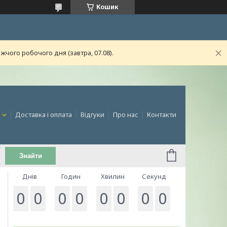
Кошик
чого робочого дня (завтра, 07.08).
и
Доставка і оплата
Відгуки
Про нас
Контакти
Знайти
Днів
Годин
Хвилин
Секунд
0
0
0
0
0
0
0
0