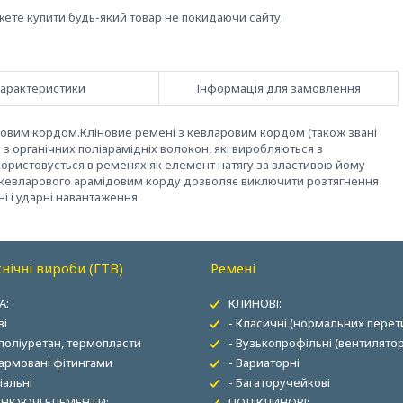
жете купити будь-який товар не покидаючи сайту.
арактеристики
Інформація для замовлення
аровим кордом.Кліновие ремені з кевларовим кордом (також звані
 органічних поліарамідніх волокон, які виробляються з
користовується в ременях як елемент натягу за властивою йому
ніе кевларового арамідовим корду дозволяє виключити розтягнення
і і ударні навантаження.
нічні вироби (ГТВ)
Ремені
А:
КЛИНОВІ:
ві
- Класичні (нормальних перети
 поліуретан, термопласти
- Вузькопрофільні (вентилятор
 армовані фітингами
- Вариаторні
іальні
- Багаторучейкові
НЮЮЧІ ЕЛЕМЕНТИ:
ПОЛІКЛИНОВІ: