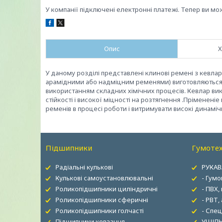
У компанії підключені електронні платежі. Тепер ви мо
Опис
Х
У даному розділі представлені клинові ремені з кевл
арамідними або надміцним ременями) виготовляються з
використанням складних хімічних процесів. Кевлар ви
стійкості і високої міцності на розтягнення .Прімене
ременів в процесі роботи і витримувати високі динамічн
Підшипники
Гумотех
Радіальні кулькові
РУКАВ
Кулькові самоустановлювальні
- Гумо
Роликопідшипники циліндричні
- ПВХ,
Роликопідшипники сферичні
- РВТ,
Роликопідшипники голчасті
- Спец
Підшипники ковзання
УЩІЛЬ