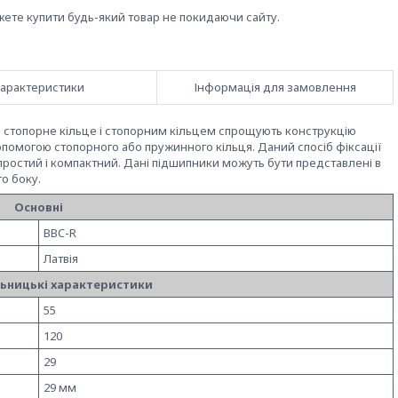
жете купити будь-який товар не покидаючи сайту.
арактеристики
Інформація для замовлення
 стопорне кільце і стопорним кільцем спрощують конструкцію
допомогою стопорного або пружинного кільця. Даний спосіб фіксації
ростий і компактний. Дані підшипники можуть бути представлені в
го боку.
Основні
BBC-R
Латвія
ьницькі характеристики
55
120
29
29 мм