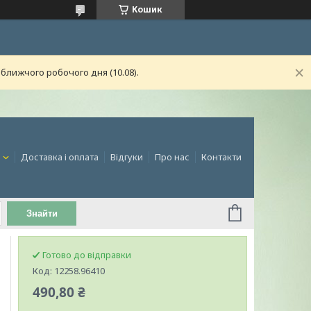
Кошик
ближчого робочого дня (10.08).
и
Доставка і оплата
Відгуки
Про нас
Контакти
Знайти
Готово до відправки
Код:
12258.96410
490,80 ₴