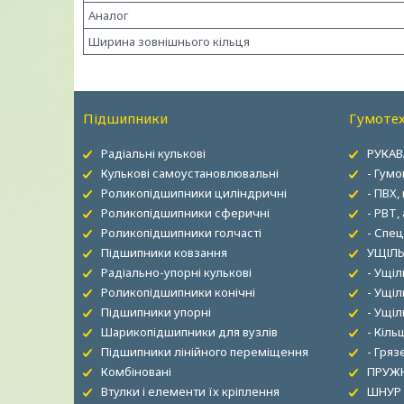
Аналог
Ширина зовнішнього кільця
Підшипники
Гумотех
Радіальні кулькові
РУКАВ
Кулькові самоустановлювальні
- Гумо
Роликопідшипники циліндричні
- ПВХ,
Роликопідшипники сферичні
- РВТ,
Роликопідшипники голчасті
- Спец
Підшипники ковзання
УЩІЛЬ
Радіально-упорні кулькові
- Ущі
Роликопідшипники конічні
- Ущіл
Підшипники упорні
- Ущі
Шарикопідшипники для вузлів
- Кіль
Підшипники лінійного переміщення
- Гря
Комбіновані
ПРУЖН
Втулки і елементи їх кріплення
ШНУР