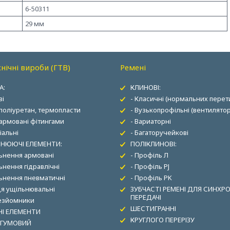
6-50311
29 мм
нічні вироби (ГТВ)
Ремені
А:
КЛИНОВІ:
ві
- Класичні (нормальних перети
 поліуретан, термопласти
- Вузькопрофільні (вентилятор
 армовані фітингами
- Вариаторні
іальні
- Багаторучейкові
НЮЮЧІ ЕЛЕМЕНТИ:
ПОЛІКЛИНОВІ:
льнення армовані
- Профіль Л
ьнення гідравлічні
- Профіль PJ
льнення пневматичні
- Профіль PK
ця ущільнювальні
ЗУБЧАСТІ РЕМЕНІ ДЛЯ СИНХР
ПЕРЕДАЧІ
зезйомники
ШЕСТИГРАННІ
І ЕЛЕМЕНТИ
КРУГЛОГО ПЕРЕРІЗУ
 ГУМОВИЙ