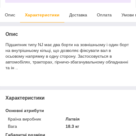
Опис
Характеристики
Доставка
Оплата
Умови 
Опис
Підшипник типу NJ має два борти на зовнішньому і один борт
на внутрішньому кільці, що дозволяє фіксувати вал в
осьовому напрямку в одну сторону. Застосовується в
автомобілях, тракторах, гірничо-збагачувальному обладнанні
та ін ..
Характеристики
Основні атрибути
Країна виробник
Латвія
Вага
18.3 кг
Габаритні розміри