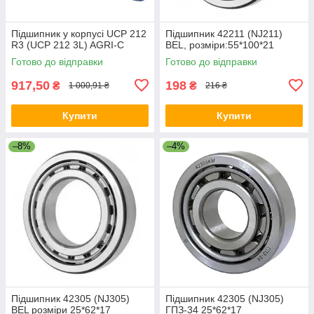
Підшипник у корпусі UCP 212
Підшипник 42211 (NJ211)
R3 (UCP 212 3L) AGRI-C
BEL, розміри:55*100*21
Готово до відправки
Готово до відправки
917,50
198
₴
₴
1 000,91 ₴
216 ₴
Купити
Купити
–8%
–4%
Підшипник 42305 (NJ305)
Підшипник 42305 (NJ305)
BEL розміри 25*62*17
ГПЗ-34 25*62*17