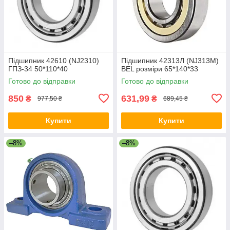
Підшипник 42610 (NJ2310)
Підшипник 42313Л (NJ313M)
ГПЗ-34 50*110*40
BEL розміри 65*140*33
Готово до відправки
Готово до відправки
850
631,99
₴
₴
977,50 ₴
689,45 ₴
Купити
Купити
–8%
–8%