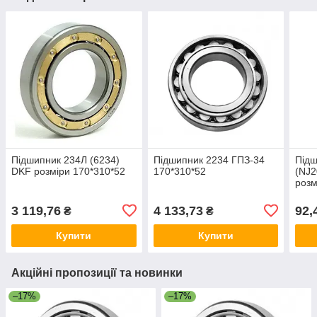
Підшипник 234Л (6234)
Підшипник 2234 ГПЗ-34
Підш
DKF розміри 170*310*52
170*310*52
(NJ2
розм
3 119,76
4 133,73
92,
₴
₴
Купити
Купити
Акційні пропозиції та новинки
–17%
–17%