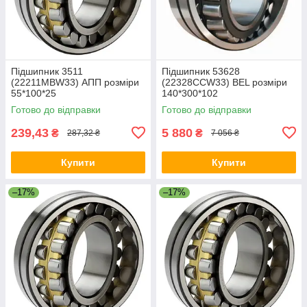
Підшипник 3511
Підшипник 53628
(22211МВW33) АПП розміри
(22328СCW33) BEL розміри
55*100*25
140*300*102
Готово до відправки
Готово до відправки
239,43
5 880
₴
₴
287,32 ₴
7 056 ₴
Купити
Купити
–17%
–17%