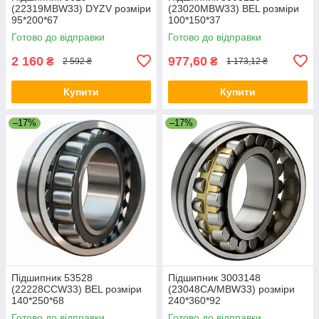
(22319MBW33) DYZV розміри
(23020MBW33) BEL розміри
95*200*67
100*150*37
Готово до відправки
Готово до відправки
2 160
977,60
₴
₴
2 592 ₴
1 173,12 ₴
Купити
Купити
–17%
–17%
Підшипник 53528
Підшипник 3003148
(22228CCW33) BEL розміри
(23048CA/MBW33) розміри
140*250*68
240*360*92
Готово до відправки
Готово до відправки