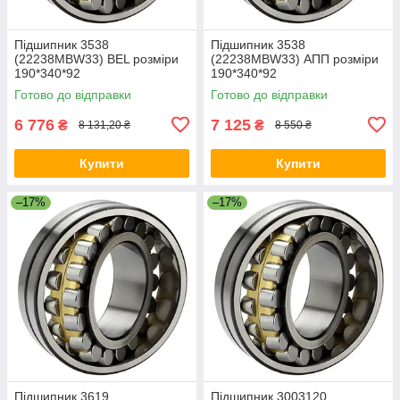
Підшипник 3538
Підшипник 3538
(22238MBW33) BEL розміри
(22238MBW33) АПП розміри
190*340*92
190*340*92
Готово до відправки
Готово до відправки
6 776
7 125
₴
₴
8 131,20 ₴
8 550 ₴
Купити
Купити
–17%
–17%
Підшипник 3619
Підшипник 3003120