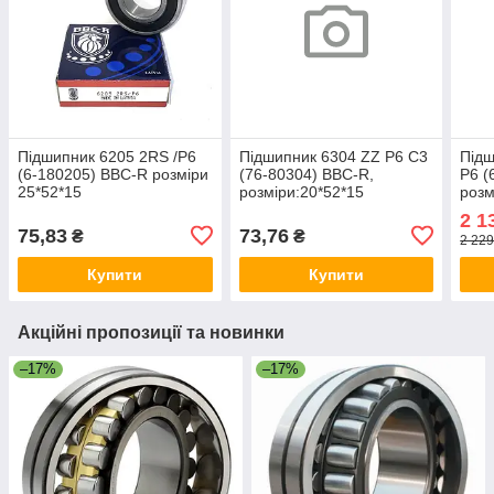
Підшипник 6205 2RS /P6
Підшипник 6304 ZZ P6 C3
Під
(6-180205) BBC-R розміри
(76-80304) BBC-R,
P6 (
25*52*15
розміри:20*52*15
розм
2 1
75,83
73,76
₴
₴
2 229
Купити
Купити
Акційні пропозиції та новинки
–17%
–17%