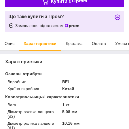
Купити з
Що таке купити з Пром?
Замовлення під захистом
Опис
Характеристики
Доставка
Оплата
Умови 
Характеристики
Основні атрибути
Виробник
BEL
Країна виробник
Китай
Користувальницькі характеристики
Вага
1 кг
Діаметр валика ланцюга
5.08 мм
(d2)
Діаметр ролика ланцюга
10.16 мм
(d1)