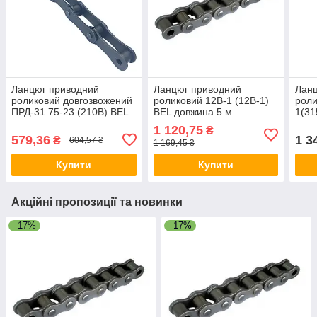
Ланцюг приводний
Ланцюг приводний
Лан
роликовий довгозвожений
роликовий 12B-1 (12B-1)
роли
ПРД-31.75-23 (210B) BEL
BEL довжина 5 м
1(31
довжина 3.43м
(ПР-
1 120,75
₴
дов
579,36
1 3
₴
604,57 ₴
1 169,45 ₴
Купити
Купити
Акційні пропозиції та новинки
–17%
–17%