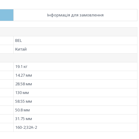
Інформація для замовлення
BEL
Китай
19.1 кг
14.27 мм
28.58 мм
130 мм
58.55 мм
50.8 мм
31.75 мм
160-2;32А-2