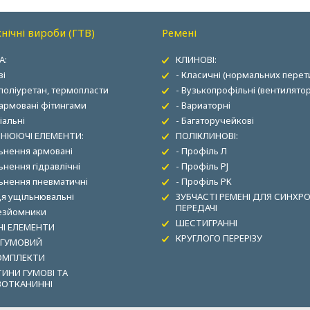
нічні вироби (ГТВ)
Ремені
А:
КЛИНОВІ:
ві
- Класичні (нормальних перети
 поліуретан, термопласти
- Вузькопрофільні (вентилятор
 армовані фітингами
- Вариаторні
іальні
- Багаторучейкові
НЮЮЧІ ЕЛЕМЕНТИ:
ПОЛІКЛИНОВІ:
льнення армовані
- Профіль Л
ьнення гідравлічні
- Профіль PJ
льнення пневматичні
- Профіль PK
ця ущільнювальні
ЗУБЧАСТІ РЕМЕНІ ДЛЯ СИНХР
ПЕРЕДАЧІ
зезйомники
ШЕСТИГРАННІ
І ЕЛЕМЕНТИ
КРУГЛОГО ПЕРЕРІЗУ
 ГУМОВИЙ
ОМПЛЕКТИ
ИНИ ГУМОВІ ТА
ВОТКАНИННІ