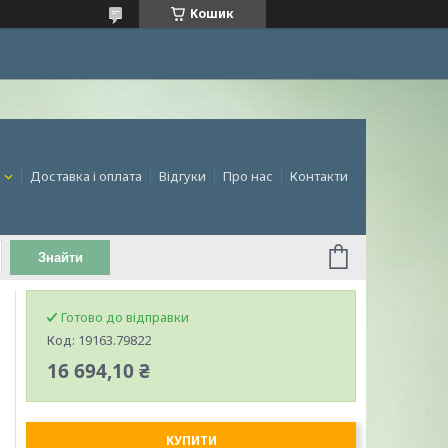
Кошик
и
Доставка і оплата
Відгуки
Про нас
Контакти
Знайти
Готово до відправки
Код:
19163.79822
16 694,10 ₴
КУПИТИ