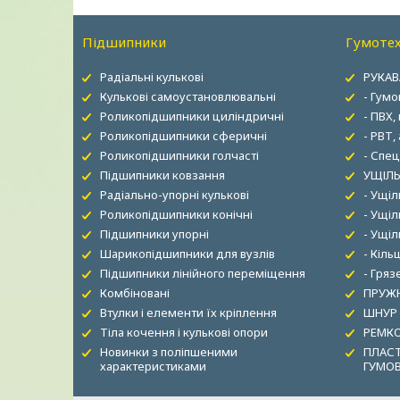
Підшипники
Гумотех
Радіальні кулькові
РУКАВ
Кулькові самоустановлювальні
- Гумо
Роликопідшипники циліндричні
- ПВХ,
Роликопідшипники сферичні
- РВТ,
Роликопідшипники голчасті
- Спец
Підшипники ковзання
УЩІЛЬ
Радіально-упорні кулькові
- Ущі
Роликопідшипники конічні
- Ущіл
Підшипники упорні
- Ущі
Шарикопідшипники для вузлів
- Кіль
Підшипники лінійного переміщення
- Гря
Комбіновані
ПРУЖН
Втулки і елементи їх кріплення
ШНУР
Тіла кочення і кулькові опори
РЕМК
Новинки з поліпшеними
ПЛАСТ
характеристиками
ГУМО