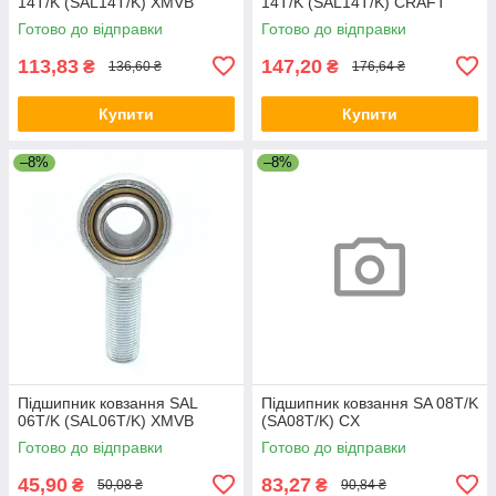
14T/K (SAL14T/K) XMVB
14T/K (SAL14T/K) CRAFT
Готово до відправки
Готово до відправки
113,83
147,20
₴
₴
136,60 ₴
176,64 ₴
Купити
Купити
–8%
–8%
Підшипник ковзання SAL
Підшипник ковзання SA 08T/K
06T/K (SAL06T/K) XMVB
(SA08T/K) CX
Готово до відправки
Готово до відправки
45,90
83,27
₴
₴
50,08 ₴
90,84 ₴