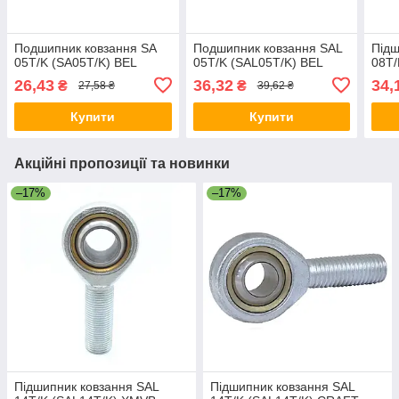
Подшипник ковзання SA
Подшипник ковзання SAL
Підш
05T/K (SA05T/K) BEL
05T/K (SAL05T/K) BEL
08T/
26,43
36,32
34,
₴
₴
27,58 ₴
39,62 ₴
Купити
Купити
Акційні пропозиції та новинки
–17%
–17%
Підшипник ковзання SAL
Підшипник ковзання SAL