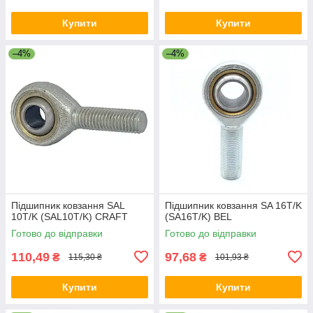
Купити
Купити
–4%
–4%
Підшипник ковзання SAL
Підшипник ковзання SA 16T/K
10T/K (SAL10T/K) CRAFT
(SA16T/K) BEL
Готово до відправки
Готово до відправки
110,49
97,68
₴
₴
115,30 ₴
101,93 ₴
Купити
Купити