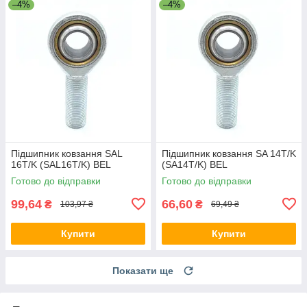
–4%
–4%
Підшипник ковзання SAL
Підшипник ковзання SA 14T/K
16T/K (SAL16T/K) BEL
(SA14T/K) BEL
Готово до відправки
Готово до відправки
99,64
66,60
₴
₴
103,97 ₴
69,49 ₴
Купити
Купити
Показати ще