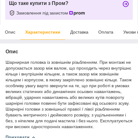
Що таке купити з Пром?
Замовлення під захистом
Опис
Характеристики
Доставка
Оплата
Умови 
Опис
Шарнирная головка із зовнішнім різьбленням. При монтажі не
допускається зазор між валом, що проходить через внутрішнє
кільце і внутрішнім кільцем, а також зазор між зовнішнім
кільцем і корпусом, в якому закріплено зовнішнє кільце. Також
особливу увагу варто звернути на те, що при роботі в умовах
великих статичних або динамічних осьових навантажень,
вібрацій, ударних навантажень або великих кутів повороту
шарнірні головки повинні бути зафіксовані від осьового зсуву.
Шарнірні головки з зовнішньої правої / лівої різьбленням
бувають метричного і дюймового розміру, з ущільненнями і
без, з ніпелем для подачі мастила і без нього. Експлуатуються
при високих односторонніх навантаженнях.
Приховати