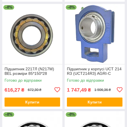
–8%
–8%
Підшипник 2217Л (N217M)
Підшипник у корпусі UCT 214
BEL розміри 85*150*28
R3 (UCT214R3) AGRI-C
Готово до відправки
Готово до відправки
616,27
1 747,49
₴
₴
672,30 ₴
1 906,36 ₴
Купити
Купити
–8%
–8%