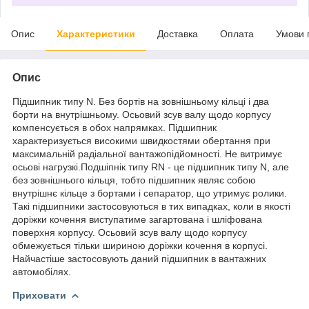
Опис
Характеристики
Доставка
Оплата
Умови 
Опис
Підшипник типу N. Без бортів на зовнішньому кільці і два
борти на внутрішньому. Осьовий зсув валу щодо корпусу
компенсується в обох напрямках. Підшипник
характеризується високими швидкостями обертання при
максимальній радіальної вантажопідйомності. Не витримує
осьові нагрузкі.Подшіпнік типу RN - це підшипник типу N, але
без зовнішнього кільця, тобто підшипник являє собою
внутрішнє кільце з бортами і сепаратор, що утримує ролики.
Такі підшипники застосовуються в тих випадках, коли в якості
доріжки кочення виступатиме загартована і шліфована
поверхня корпусу. Осьовий зсув валу щодо корпусу
обмежується тільки шириною доріжки кочення в корпусі.
Найчастіше застосовують даний підшипник в вантажних
автомобілях.
Приховати