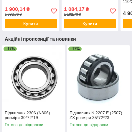
110*
1 900,14
1 084,17
₴
₴
4 9
1 982,76 ₴
1 182,73 ₴
Купити
Купити
Акційні пропозиції та новинки
–17%
–17%
Підшипник 2306 (N306)
Підшипник N 2207 E (2507)
розміри 30*72*19
ZX розміри 35*72*23
Готово до відправки
Готово до відправки