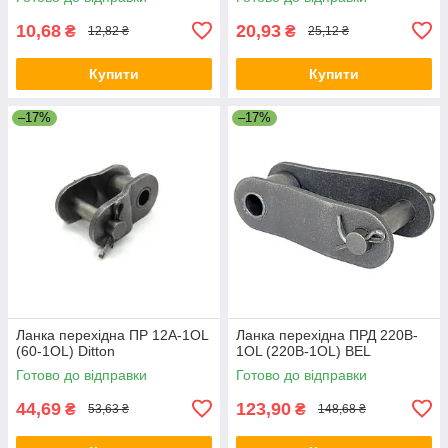
10,68
20,93
₴
₴
12,82 ₴
25,12 ₴
Купити
Купити
–17%
–17%
Ланка перехідна ПР 12A-1OL
Ланка перехідна ПРД 220B-
(60-1OL) Ditton
1OL (220B-1OL) BEL
Готово до відправки
Готово до відправки
44,69
123,90
₴
₴
53,63 ₴
148,68 ₴