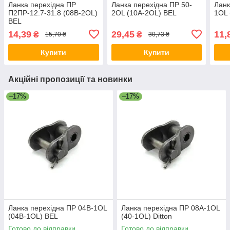
Ланка перехідна ПР
Ланка перехідна ПР 50-
Ланк
П2ПР-12.7-31.8 (08B-2OL)
2OL (10A-2OL) BEL
1OL 
BEL
14,39
29,45
11,
₴
₴
15,70 ₴
30,73 ₴
Купити
Купити
Акційні пропозиції та новинки
–17%
–17%
Ланка перехідна ПР 04B-1OL
Ланка перехідна ПР 08A-1OL
(04B-1OL) BEL
(40-1OL) Ditton
Готово до відправки
Готово до відправки