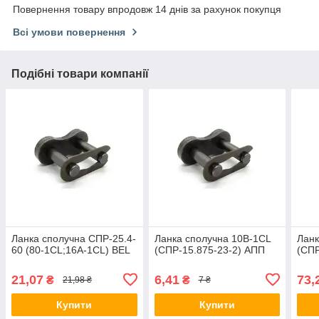
Повернення товару впродовж 14 днів за рахунок покупця
Всі умови повернення
Подібні товари компанії
Ланка сполучна СПР-25.4-
Ланка сполучна 10B-1CL
Ланк
60 (80-1CL;16A-1CL) BEL
(СПР-15.875-23-2) АПП
(СПР
21,07
6,41
73,
₴
₴
21,98 ₴
7 ₴
Купити
Купити