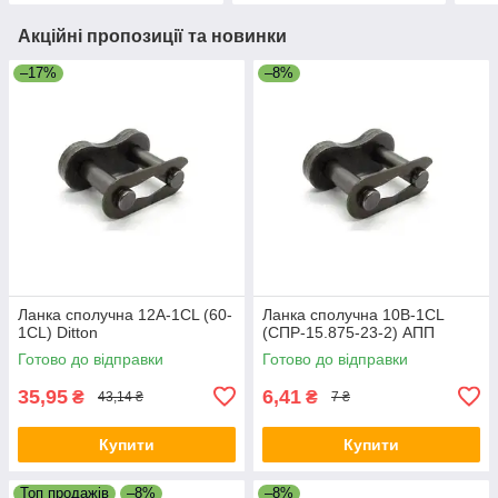
Акційні пропозиції та новинки
–17%
–8%
Ланка сполучна 12A-1CL (60-
Ланка сполучна 10B-1CL
1CL) Ditton
(СПР-15.875-23-2) АПП
Готово до відправки
Готово до відправки
35,95
6,41
₴
₴
43,14 ₴
7 ₴
Купити
Купити
Топ продажів
–8%
–8%