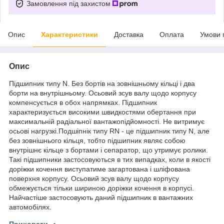
Замовлення під захистом
Опис
Характеристики
Доставка
Оплата
Умови 
Опис
Підшипник типу N. Без бортів на зовнішньому кільці і два
борти на внутрішньому. Осьовий зсув валу щодо корпусу
компенсується в обох напрямках. Підшипник
характеризується високими швидкостями обертання при
максимальній радіальної вантажопідйомності. Не витримує
осьові нагрузкі.Подшіпнік типу RN - це підшипник типу N, але
без зовнішнього кільця, тобто підшипник являє собою
внутрішнє кільце з бортами і сепаратор, що утримує ролики.
Такі підшипники застосовуються в тих випадках, коли в якості
доріжки кочення виступатиме загартована і шліфована
поверхня корпусу. Осьовий зсув валу щодо корпусу
обмежується тільки шириною доріжки кочення в корпусі.
Найчастіше застосовують даний підшипник в вантажних
автомобілях.
Приховати