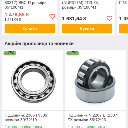
80317) BBC-R розміри
(NUP317M) ГПЗ-34,
ГПЗ-
85*180*41
розміри:85*180*41
1 476,85
₴
1 631,64
1 0
₴
1 541,06 ₴
Купити
Купити
Акційні пропозиції та новинки
–17%
–17%
Підшипник 2306 (N306)
Підшипник N 2207 E (2507)
розміри 30*72*19
ZX розміри 35*72*23
Готово до відправки
Готово до відправки