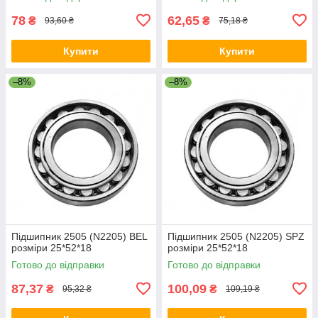
78
62,65
₴
₴
93,60 ₴
75,18 ₴
Купити
Купити
–8%
–8%
Підшипник 2505 (N2205) BEL
Підшипник 2505 (N2205) SPZ
розміри 25*52*18
розміри 25*52*18
Готово до відправки
Готово до відправки
87,37
100,09
₴
₴
95,32 ₴
109,19 ₴