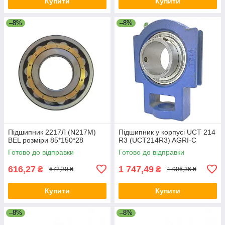
Купити
Купити
–8%
–8%
Підшипник 2217Л (N217M)
Підшипник у корпусі UCT 214
BEL розміри 85*150*28
R3 (UCT214R3) AGRI-C
Готово до відправки
Готово до відправки
616,27
1 747,49
₴
₴
672,30 ₴
1 906,36 ₴
Купити
Купити
–8%
–8%