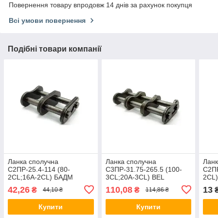
Повернення товару впродовж 14 днів за рахунок покупця
Всі умови повернення
Подібні товари компанії
Ланка сполучна
Ланка сполучна
Ланк
С2ПР-25.4-114 (80-
С3ПР-31.75-265.5 (100-
С2ПР
2CL;16A-2CL) БАДМ
3CL;20A-3CL) BEL
2CL)
42,26
110,08
13
₴
₴
44,10 ₴
114,86 ₴
Купити
Купити