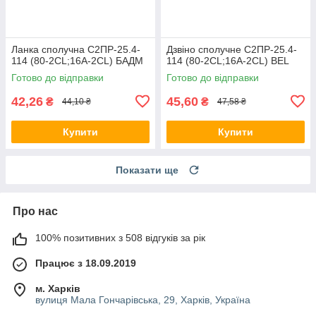
Ланка сполучна С2ПР-25.4-
Дзвіно сполучне С2ПР-25.4-
114 (80-2CL;16A-2CL) БАДМ
114 (80-2CL;16A-2CL) BEL
Готово до відправки
Готово до відправки
42,26
45,60
₴
₴
44,10 ₴
47,58 ₴
Купити
Купити
Показати ще
Про нас
100% позитивних з 508 відгуків за рік
Працює з 18.09.2019
м. Харків
вулиця Мала Гончарівська, 29, Харків, Україна