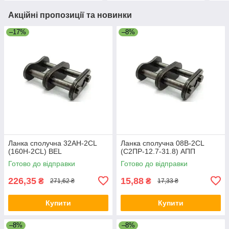
Акційні пропозиції та новинки
–17%
–8%
Ланка сполучна 32AH-2CL
Ланка сполучна 08B-2CL
(160H-2CL) BEL
(С2ПР-12.7-31.8) АПП
Готово до відправки
Готово до відправки
226,35
15,88
₴
₴
271,62 ₴
17,33 ₴
Купити
Купити
–8%
–8%