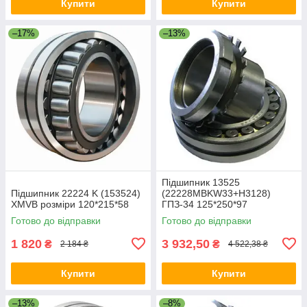
Купити
Купити
–17%
–13%
Підшипник 13525
Підшипник 22224 K (153524)
(22228MBKW33+Н3128)
XMVB розміри 120*215*58
ГПЗ-34 125*250*97
Готово до відправки
Готово до відправки
1 820
3 932,50
₴
₴
2 184 ₴
4 522,38 ₴
Купити
Купити
–13%
–8%