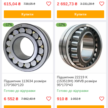
615,04
2 692,73
₴
₴
738,05 ₴
3 231,28 ₴
Купити
Купити
–17%
–17%
Підшипник 22219 K
Підшипник 113634 розміри
(153519H) XMVB розміри
170*360*120
95*170*43
Готово до відправки
Готово до відправки
6 552
910
₴
₴
7 862,40 ₴
1 092 ₴