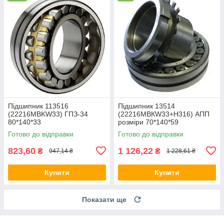
Підшипник 113516
Підшипник 13514
(22216MBKW33) ГПЗ-34
(22216MBКW33+Н316) АПП
80*140*33
розміри 70*140*59
Готово до відправки
Готово до відправки
823,60
1 126,22
₴
₴
947,14 ₴
1 228,61 ₴
Купити
Купити
Показати ще