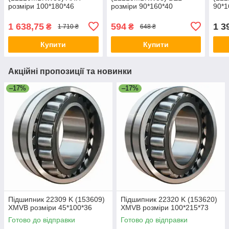
розміри 100*180*46
розміри 90*160*40
90*1
1 638,75
594
1 3
₴
₴
1 710 ₴
648 ₴
Купити
Купити
Акційні пропозиції та новинки
–17%
–17%
Підшипник 22309 K (153609)
Підшипник 22320 K (153620)
XMVB розміри 45*100*36
XMVB розміри 100*215*73
Готово до відправки
Готово до відправки