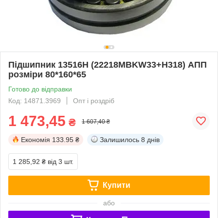
Підшипник 13516Н (22218MBKW33+H318) АПП
розміри 80*160*65
Готово до відправки
Код: 14871.3969
Опт і роздріб
1 473,45
₴
1 607,40 ₴
Економія
133.95 ₴
Залишилось
8 днів
1 285,92 ₴
від 3 шт.
Купити
або