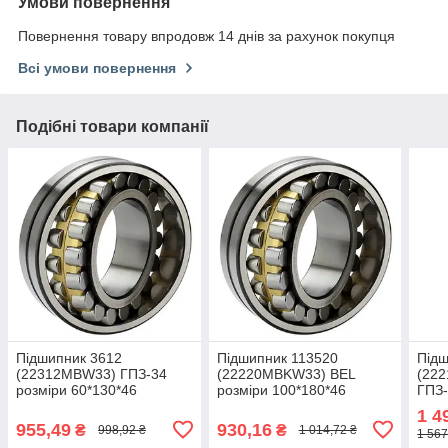
Умови повернення
Повернення товару впродовж 14 днів за рахунок покупця
Всі умови повернення
Подібні товари компанії
Підшипник 3612
Підшипник 113520
Під
(22312MBW33) ГПЗ-34
(22220MBKW33) BEL
(22
розміри 60*130*46
розміри 100*180*46
ГПЗ-
1 4
955,49
930,16
₴
₴
998,92 ₴
1 014,72 ₴
1 567