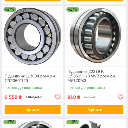
–17%
–17%
Підшипник 22219 K
Підшипник 113634 розміри
(153519H) XMVB розміри
170*360*120
95*170*43
Готово до відправки
Готово до відправки
6 552
910
₴
₴
7 862,40 ₴
1 092 ₴
Купити
Купити
–17%
–13%