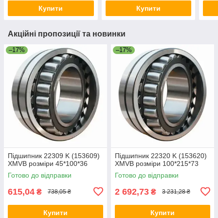
Купити
Купити
Акційні пропозиції та новинки
–17%
–17%
Підшипник 22309 K (153609)
Підшипник 22320 K (153620)
XMVB розміри 45*100*36
XMVB розміри 100*215*73
Готово до відправки
Готово до відправки
615,04
2 692,73
₴
₴
738,05 ₴
3 231,28 ₴
Купити
Купити