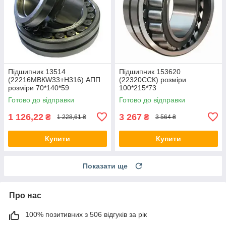
Підшипник 13514
Підшипник 153620
(22216MBКW33+Н316) АПП
(22320ССК) розміри
розміри 70*140*59
100*215*73
Готово до відправки
Готово до відправки
1 126,22
3 267
₴
₴
1 228,61 ₴
3 564 ₴
Купити
Купити
Показати ще
Про нас
100% позитивних з 506 відгуків за рік