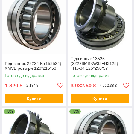
Підшипник 13525
Підшипник 22224 K (153524)
(22228MBKW33+Н3128)
XMVB розміри 120*215*58
ГПЗ-34 125*250*97
Готово до відправки
Готово до відправки
1 820
3 932,50
₴
₴
2 184 ₴
4 522,38 ₴
Купити
Купити
–8%
–8%