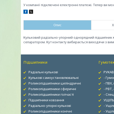
У компанії підключені електронні платежі. Тепер ви мо
Опис
Х
Кульковий радіально-упорний однорядний підшипник м
сепаратором. Кут контакту вибирається виходячи з вим
Підшипники
Гумотех
Радіальні кулькові
РУКАВ
Кулькові самоустановлювальні
- Гумо
Роликопідшипники циліндричні
- ПВХ,
Роликопідшипники сферичні
- РВТ,
Роликопідшипники голчасті
- Спец
Підшипники ковзання
УЩІЛЬ
Радіально-упорні кулькові
- Ущі
Роликопідшипники конічні
- Ущіл