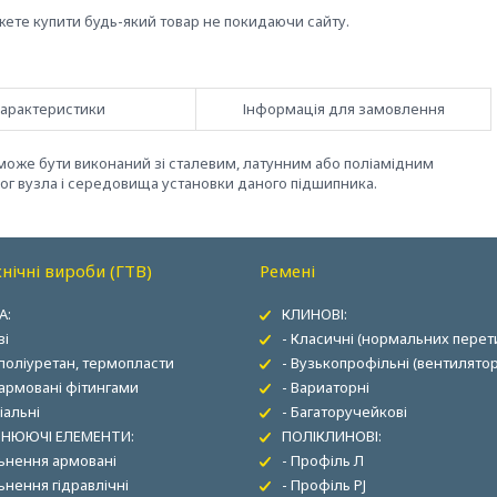
жете купити будь-який товар не покидаючи сайту.
арактеристики
Інформація для замовлення
оже бути виконаний зі сталевим, латунним або поліамідним
ог вузла і середовища установки даного підшипника.
нічні вироби (ГТВ)
Ремені
А:
КЛИНОВІ:
ві
- Класичні (нормальних перети
 поліуретан, термопласти
- Вузькопрофільні (вентилятор
 армовані фітингами
- Вариаторні
іальні
- Багаторучейкові
НЮЮЧІ ЕЛЕМЕНТИ:
ПОЛІКЛИНОВІ:
льнення армовані
- Профіль Л
ьнення гідравлічні
- Профіль PJ