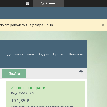
Кошик
чого робочого дня (завтра, 07.08).
и
Доставка і оплата
Відгуки
Про нас
Контакти
Знайти
Готово до відправки
Код:
15619.4972
171,35 ₴
Мінімальна сума замовлення на сайті —