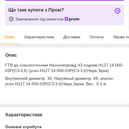
Що таке купити з Пром?
Замовлення під захистом
Опис
Характеристики
Доставка
Оплата
Умови п
Опис
ГТВ до сільгосптехніки Насінняпровід ЧЗ подовж.Н127.14.000-
03Р(СЗ-3,6) (усил.Н127.14.000-03Р(СЗ-3,6)Черв.Зірка)
Внутренний диаметр: 30; Наружный диаметр: 49; аналог:
усил.Н127.14.000-03Р(СЗ-3,6)Черв.Зирка; Вес : 0.1 кг
Характеристики
Основні атрибути