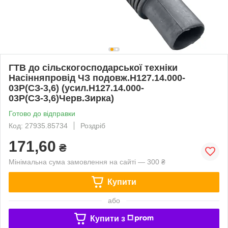
ГТВ до сільскогосподарської техніки
Насінняпровід ЧЗ подовж.Н127.14.000-
03Р(СЗ-3,6) (усил.Н127.14.000-
03Р(СЗ-3,6)Черв.Зирка)
Готово до відправки
Код: 27935.85734
Роздріб
171,60
₴
Мінімальна сума замовлення на сайті — 300 ₴
Купити
або
Купити з