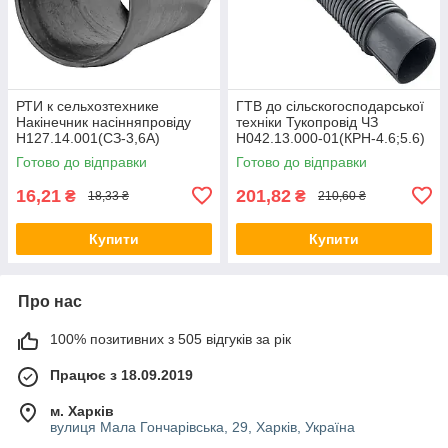
РТИ к сельхозтехнике
ГТВ до сільскогосподарської
Накінечник насінняпровіду
техніки Тукопровід ЧЗ
Н127.14.001(СЗ-3,6А)
Н042.13.000-01(КРН-4.6;5.6)
(Н127.14.001)
(Тукопровод ЧЗ)
Готово до відправки
Готово до відправки
16,21
201,82
₴
₴
18,33 ₴
210,60 ₴
Купити
Купити
Про нас
100% позитивних з 505 відгуків за рік
Працює з 18.09.2019
м. Харків
вулиця Мала Гончарівська, 29, Харків, Україна