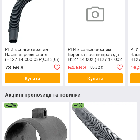
РТИ к сельхозтехнике
РТИ к сельхозтехнике
РТИ 
Насінняпровід станд.
Воронка насінняпровода
Накі
(Н127.14.000-03Р(СЗ-3,6))
Н127.14.002 (Н127.14.002
Н127
(СЗ-3,6А))
(Н12
73,56
54,56
16,
₴
₴
59,52 ₴
Купити
Купити
Акційні пропозиції та новинки
–12%
–4%