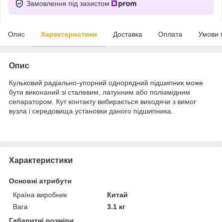
Замовлення під захистом
Опис
Характеристики
Доставка
Оплата
Умови 
Опис
Кульковий радіально-упорний однорядний підшипник може
бути виконаний зі сталевим, латунним або поліамідним
сепаратором. Кут контакту вибирається виходячи з вимог
вузла і середовища установки даного підшипника.
Характеристики
Основні атрибути
Країна виробник
Китай
Вага
3.1 кг
Габаритні розміри