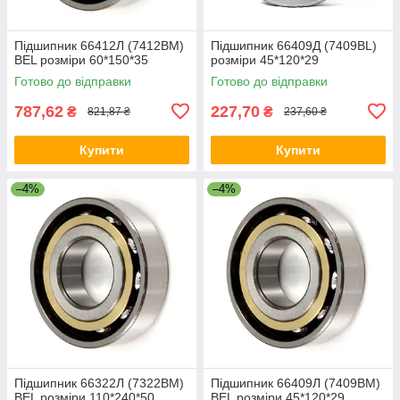
Підшипник 66412Л (7412ВМ)
Підшипник 66409Д (7409BL)
BEL розміри 60*150*35
розміри 45*120*29
Готово до відправки
Готово до відправки
787,62
227,70
₴
₴
821,87 ₴
237,60 ₴
Купити
Купити
–4%
–4%
Підшипник 66322Л (7322BM)
Підшипник 66409Л (7409ВМ)
BEL розміри 110*240*50
BEL розміри 45*120*29