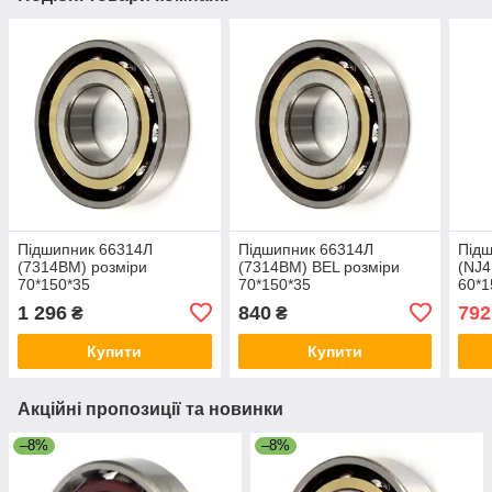
Підшипник 66314Л
Підшипник 66314Л
Підш
(7314ВМ) розміри
(7314ВМ) BEL розміри
(NJ4
70*150*35
70*150*35
60*1
1 296
840
792
₴
₴
Купити
Купити
Акційні пропозиції та новинки
–8%
–8%