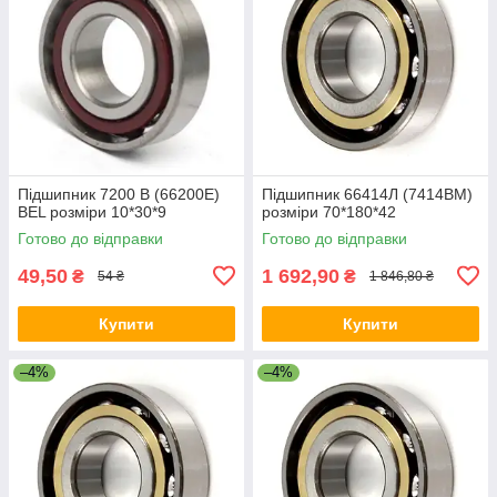
Підшипник 7200 B (66200E)
Підшипник 66414Л (7414ВМ)
BEL розміри 10*30*9
розміри 70*180*42
Готово до відправки
Готово до відправки
49,50
1 692,90
₴
₴
54 ₴
1 846,80 ₴
Купити
Купити
–4%
–4%