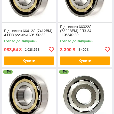
Підшипник 66322Л
Підшипник 66412Л (7412ВМ)
(7322ВЕМ) ГПЗ-34
4 ГПЗ розміри 60*150*35
110*240*50
Готово до відправки
Готово до відправки
983,54
3 300
₴
₴
1 028,25 ₴
3 450 ₴
Купити
Купити
–4%
–4%