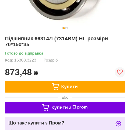
Підшипник 66314Л (7314ВМ) HL розміри
70*150*35
Готово до відправки
Код: 16308.3223
Роздріб
873,48
₴
Купити
або
Купити з
Що таке купити з Пром?