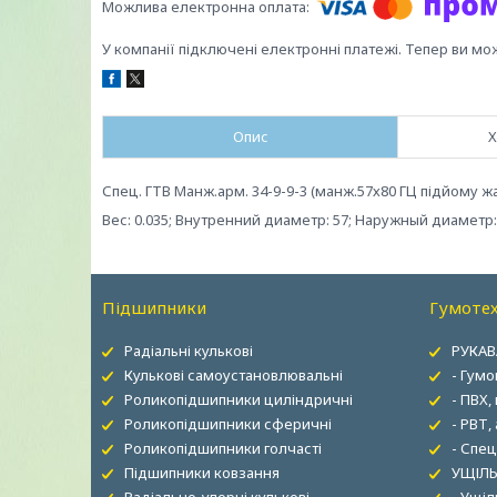
У компанії підключені електронні платежі. Тепер ви мо
Опис
Х
Спец. ГТВ Манж.арм. 34-9-9-3 (манж.57х80 ГЦ підйому ж
Вес: 0.035; Внутренний диаметр: 57; Наружный диаметр:
Підшипники
Гумотех
Радіальні кулькові
РУКАВ
Кулькові самоустановлювальні
- Гумо
Роликопідшипники циліндричні
- ПВХ,
Роликопідшипники сферичні
- РВТ,
Роликопідшипники голчасті
- Спец
Підшипники ковзання
УЩІЛЬ