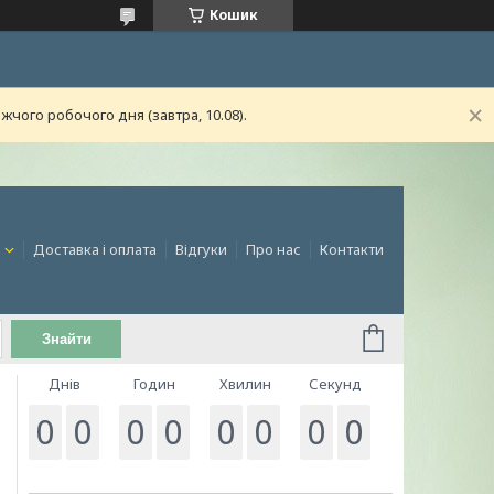
Кошик
чого робочого дня (завтра, 10.08).
и
Доставка і оплата
Відгуки
Про нас
Контакти
Знайти
Днів
Годин
Хвилин
Секунд
0
0
0
0
0
0
0
0