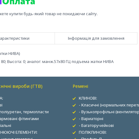
жете купити будь-який товар не покидаючи сайту.
арактеристики
Інформація для замовлення
атки НИВА)
 80; Высота: 0; аналог: манж.57х80 ГЦ подъема жатки НИВА
нічні вироби (ГТВ)
Ремені
А:
КЛИНОВІ:
ві
- Класичні (нормальних перети
 поліуретан, термопласти
- Вузькопрофільні (вентилятор
 армовані фітингами
- Вариаторні
іальні
- Багаторучейкові
НЮЮЧІ ЕЛЕМЕНТИ:
ПОЛІКЛИНОВІ: