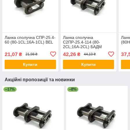
Ланка сполучна СПР-25.4-
Ланка сполучна
Ланк
60 (80-1CL;16A-1CL) BEL
С2ПР-25.4-114 (80-
(80H
2CL;16A-2CL) БАДМ
21,07
42,26
37,
₴
₴
21,98 ₴
44,10 ₴
Купити
Купити
Акційні пропозиції та новинки
–17%
–8%