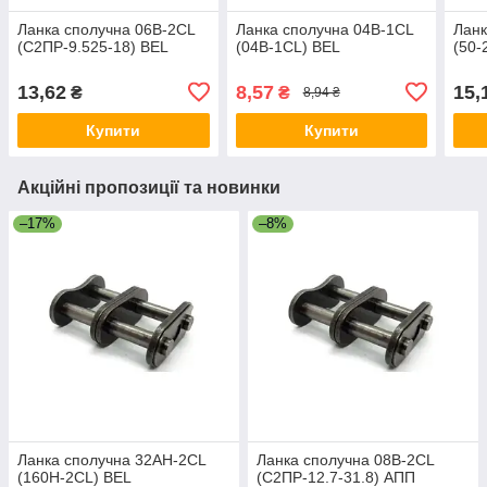
Ланка сполучна 06B-2CL
Ланка сполучна 04B-1CL
Ланк
(С2ПР-9.525-18) BEL
(04B-1CL) BEL
(50-
13,62
8,57
15,
₴
₴
8,94 ₴
Купити
Купити
Акційні пропозиції та новинки
–17%
–8%
Ланка сполучна 32AH-2CL
Ланка сполучна 08B-2CL
(160H-2CL) BEL
(С2ПР-12.7-31.8) АПП