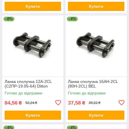
Купити
Купити
–8%
–4%
Ланка сполучна 12A-2CL
Ланка сполучна 16AH-2CL
(С2ПР-19.05-64) Ditton
(80H-2CL) BEL
Готово до відправки
Готово до відправки
84,56
37,58
₴
₴
92,24 ₴
39,22 ₴
Купити
Купити
–4%
–4%