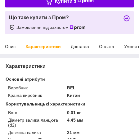
Купити з
Що таке купити з Пром?
Замовлення під захистом
Опис
Характеристики
Доставка
Оплата
Умови 
Характеристики
Основні атрибути
Виробник
BEL
Країна виробник
Китай
Користувальницькі характеристики
Вага
0.01 кг
Діаметр валика ланцюга
4.45 мм
(d2)
Довжина валика
21 мм