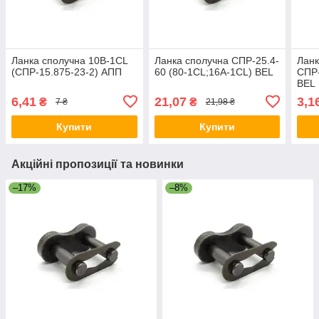
Ланка сполучна 10B-1CL
Ланка сполучна СПР-25.4-
Ланк
(СПР-15.875-23-2) АПП
60 (80-1CL;16A-1CL) BEL
СПР-
BEL
6,41
21,07
3,1
₴
₴
7 ₴
21,98 ₴
Купити
Купити
Акційні пропозиції та новинки
–17%
–8%