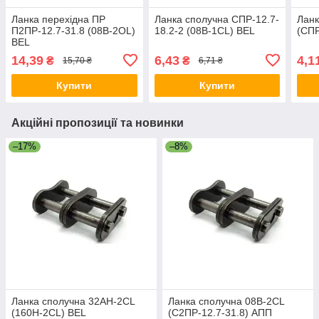
Ланка перехідна ПР
Ланка сполучна СПР-12.7-
Ланк
П2ПР-12.7-31.8 (08B-2OL)
18.2-2 (08B-1CL) BEL
(СПР
BEL
14,39
6,43
4,1
₴
₴
15,70 ₴
6,71 ₴
Купити
Купити
Акційні пропозиції та новинки
–17%
–8%
Ланка сполучна 32AH-2CL
Ланка сполучна 08B-2CL
(160H-2CL) BEL
(С2ПР-12.7-31.8) АПП