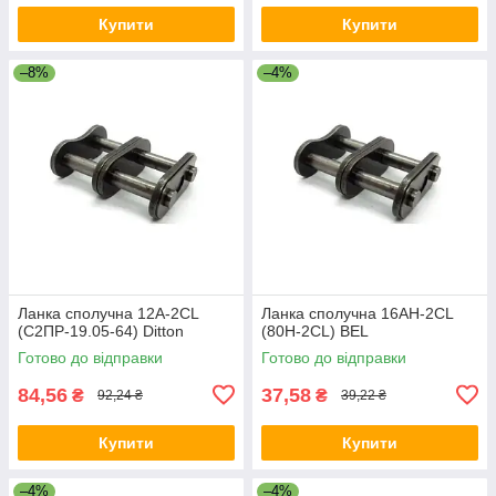
Купити
Купити
–8%
–4%
Ланка сполучна 12A-2CL
Ланка сполучна 16AH-2CL
(С2ПР-19.05-64) Ditton
(80H-2CL) BEL
Готово до відправки
Готово до відправки
84,56
37,58
₴
₴
92,24 ₴
39,22 ₴
Купити
Купити
–4%
–4%