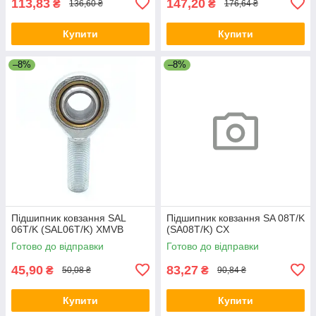
113,83
147,20
₴
₴
136,60 ₴
176,64 ₴
Купити
Купити
–8%
–8%
Підшипник ковзання SAL
Підшипник ковзання SA 08T/K
06T/K (SAL06T/K) XMVB
(SA08T/K) CX
Готово до відправки
Готово до відправки
45,90
83,27
₴
₴
50,08 ₴
90,84 ₴
Купити
Купити