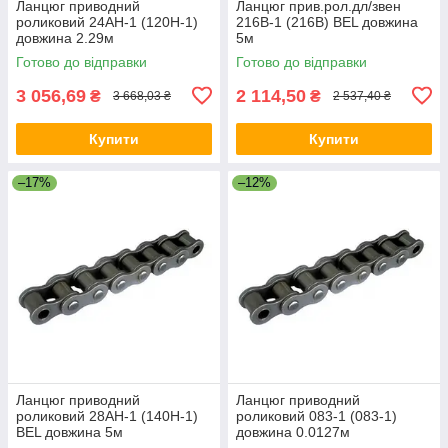
Ланцюг приводний
Ланцюг прив.рол.дл/звен
роликовий 24AH-1 (120H-1)
216B-1 (216B) BEL довжина
довжина 2.29м
5м
Готово до відправки
Готово до відправки
3 056,69
2 114,50
₴
₴
3 668,03 ₴
2 537,40 ₴
Купити
Купити
–17%
–12%
Ланцюг приводний
Ланцюг приводний
роликовий 28AH-1 (140H-1)
роликовий 083-1 (083-1)
BEL довжина 5м
довжина 0.0127м