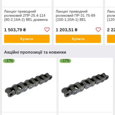
Ланцюг приводний
Ланцюг приводний
Лан
роликовий 2ПР-25.4-114
роликовий ПР-31.75-89
роли
(80-2;16А-2) BEL довжина
(100-1;20А-1) BEL
(120
1.75м
довжина 1.78 м
2.29
1 503,79
1 203,51
2 2
₴
₴
Купити
Купити
Акційні пропозиції та новинки
–17%
–17%