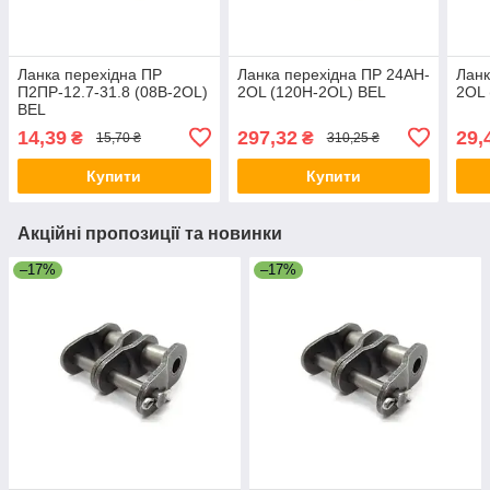
Ланка перехідна ПР
Ланка перехідна ПР 24AH-
Ланк
П2ПР-12.7-31.8 (08B-2OL)
2OL (120H-2OL) BEL
2OL 
BEL
14,39
297,32
29,
₴
₴
15,70 ₴
310,25 ₴
Купити
Купити
Акційні пропозиції та новинки
–17%
–17%