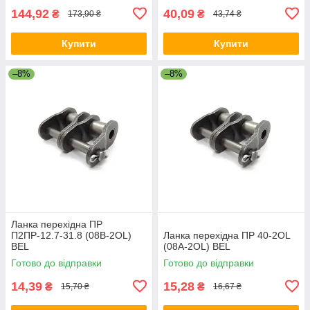
144,92
40,09
₴
₴
173,90 ₴
43,74 ₴
Купити
Купити
–8%
–8%
Ланка перехідна ПР
П2ПР-12.7-31.8 (08B-2OL)
Ланка перехідна ПР 40-2OL
BEL
(08A-2OL) BEL
Готово до відправки
Готово до відправки
14,39
15,28
₴
₴
15,70 ₴
16,67 ₴