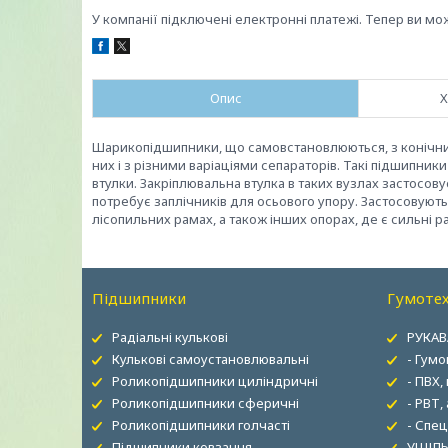
У компанії підключені електронні платежі. Тепер ви мо
Опис
Х
Шарикопідшипники, що самовстановлюються, з конічни
них і з різними варіаціями сепараторів. Такі підшипник
втулки. Закріплювальна втулка в таких вузлах застосову
потребує заплічників для осьового упору. Застосовуютьс
лісопильних рамах, а також інших опорах, де є сильні р
Підшипники
Гумотех
Радіальні кулькові
РУКАВ
Кулькові самоустановлювальні
- Гумо
Роликопідшипники циліндричні
- ПВХ,
Роликопідшипники сферичні
- РВТ,
Роликопідшипники голчасті
- Спец
Підшипники ковзання
УЩІЛЬ