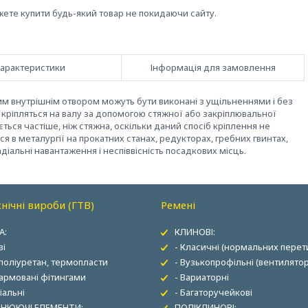
жете купити будь-який товар не покидаючи сайту.
арактеристики
Інформація для замовлення
м внутрішнім отвором можуть бути виконані з ущільненнями і без
и кріпляться на валу за допомогою стяжної або закріплювальної
ється частіше, ніж стяжна, оскільки даний спосіб кріплення не
я в металургії на прокатних станах, редукторах, гребних гвинтах,
адіальні навантаження і неспіввісність посадкових місць.
нічні вироби (ГТВ)
Ремені
А:
КЛИНОВІ:
ві
- Класичні (нормальних перети
 поліуретан, термопласти
- Вузькопрофільні (вентилятор
 армовані фітингами
- Вариаторні
іальні
- Багаторучейкові
НЮЮЧІ ЕЛЕМЕНТИ:
ПОЛІКЛИНОВІ: