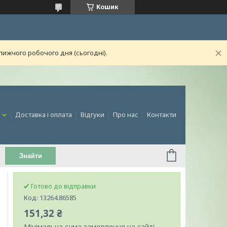
Кошик
лижчого робочого дня (сьогодні).
и
Доставка і оплата
Відгуки
Про нас
Контакти
Знайти
Готово до відправки
Код:
13264.86585
151,32 ₴
Мінімальна сума замовлення на сайті —