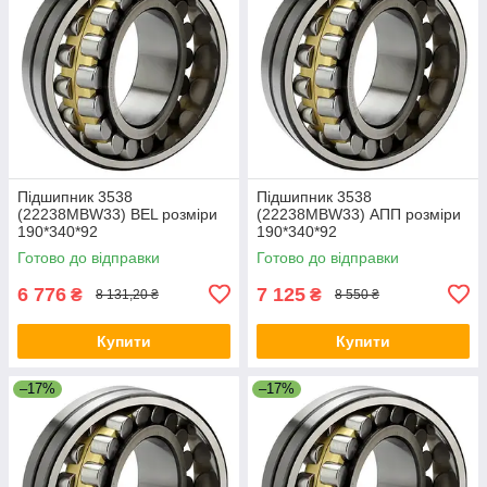
Підшипник 3538
Підшипник 3538
(22238MBW33) BEL розміри
(22238MBW33) АПП розміри
190*340*92
190*340*92
Готово до відправки
Готово до відправки
6 776
7 125
₴
₴
8 131,20 ₴
8 550 ₴
Купити
Купити
–17%
–17%