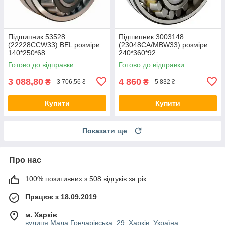
Підшипник 53528
Підшипник 3003148
(22228CCW33) BEL розміри
(23048CA/MBW33) розміри
140*250*68
240*360*92
Готово до відправки
Готово до відправки
3 088,80
4 860
₴
₴
3 706,56 ₴
5 832 ₴
Купити
Купити
Показати ще
Про нас
100% позитивних з 508 відгуків за рік
Працює з 18.09.2019
м. Харків
вулиця Мала Гончарівська, 29, Харків, Україна