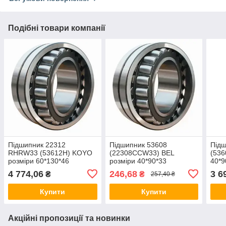
Подібні товари компанії
Підшипник 22312
Підшипник 53608
Підш
RHRW33 (53612H) KOYO
(22308CCW33) BEL
(536
розміри 60*130*46
розміри 40*90*33
40*9
4 774,06
246,68
3 6
₴
₴
257,40 ₴
Купити
Купити
Акційні пропозиції та новинки