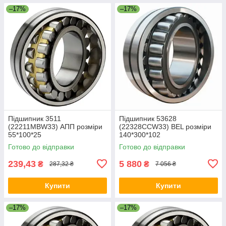
–17%
–17%
Підшипник 3511
Підшипник 53628
(22211МВW33) АПП розміри
(22328СCW33) BEL розміри
55*100*25
140*300*102
Готово до відправки
Готово до відправки
239,43
5 880
₴
₴
287,32 ₴
7 056 ₴
Купити
Купити
–17%
–17%