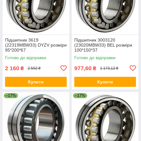
Підшипник 3619
Підшипник 3003120
(22319MBW33) DYZV розміри
(23020MBW33) BEL розміри
95*200*67
100*150*37
Готово до відправки
Готово до відправки
2 160
977,60
₴
₴
2 592 ₴
1 173,12 ₴
Купити
Купити
–17%
–17%