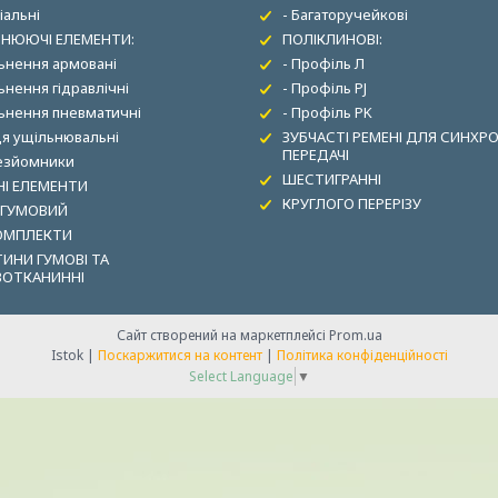
іальні
- Багаторучейкові
НЮЮЧІ ЕЛЕМЕНТИ:
ПОЛІКЛИНОВІ:
льнення армовані
- Профіль Л
ьнення гідравлічні
- Профіль PJ
льнення пневматичні
- Профіль PK
ця ущільнювальні
ЗУБЧАСТІ РЕМЕНІ ДЛЯ СИНХР
ПЕРЕДАЧІ
зезйомники
ШЕСТИГРАННІ
І ЕЛЕМЕНТИ
КРУГЛОГО ПЕРЕРІЗУ
 ГУМОВИЙ
ОМПЛЕКТИ
ИНИ ГУМОВІ ТА
ВОТКАНИННІ
Сайт створений на маркетплейсі
Prom.ua
Istok |
Поскаржитися на контент
|
Політика конфіденційності
Select Language
▼