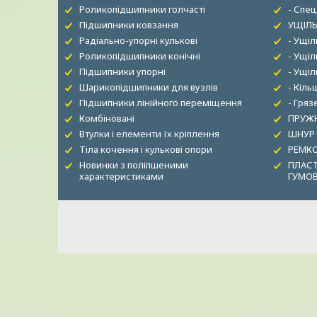
Роликопідшипники голчасті
- Спец
Підшипники ковзання
УЩІЛЬ
Радіально-упорні кулькові
- Ущі
Роликопідшипники конічні
- Ущіл
Підшипники упорні
- Ущі
Шарикопідшипники для вузлів
- Кіль
Підшипники лінійного переміщення
- Гря
Комбіновані
ПРУЖН
Втулки і елементи їх кріплення
ШНУР
Тіла кочення і кулькові опори
РЕМК
Новинки з поліпшеними
ПЛАСТ
характеристиками
ГУМО