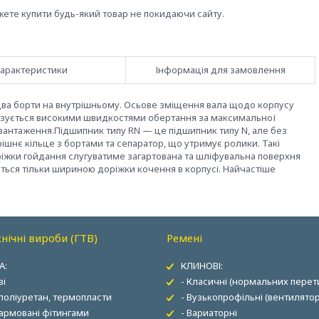
жете купити будь-який товар не покидаючи сайту.
арактеристики
Інформація для замовлення
а два борти на внутрішньому. Осьове зміщення вала щодо корпусу
изується високими швидкостями обертання за максимальної
авантаження.Підшипник типу RN — це підшипник типу N, але без
ішнє кільце з бортами та сепаратор, що утримує ролики. Такі
ріжки гойдання слугуватиме загартована та шліфувальна поверхня
ься тільки шириною доріжки кочення в корпусі. Найчастіше
нічні вироби (ГТВ)
Ремені
А:
КЛИНОВІ:
ві
- Класичні (нормальних перети
 поліуретан, термопласти
- Вузькопрофільні (вентилятор
 армовані фітингами
- Вариаторні