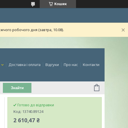
Кошик
чого робочого дня (завтра, 10.08).
и
Доставка і оплата
Відгуки
Про нас
Контакти
Знайти
Готово до відправки
Код:
13740.89124
2 610,47 ₴