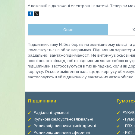
У компанії підключені електронні платежі. Тепер ви мо
Опис
Х
Підшипник типу N. Без бортів на зовнішньому кільці т
компенсується в обох напрямках. Підшипник характер
радіальної вантажопідійманості. Не витримує осьові н
зовнішнього кільця, тобто підшипник являє собою внутр
підшипники застосовуються в тих випадках, коли як до
корпусу. Осьове зміщення вала щодо корпусу обмежуєт
застосовують цей підшипник у вантажних автомобілях.
Підшипники
Гумотех
Радіальні кулькові
РУКАВ
Кулькові самоустановлювальні
- Гумо
Роликопідшипники циліндричні
- ПВХ,
Роликопідшипники сферичні
- РВТ,